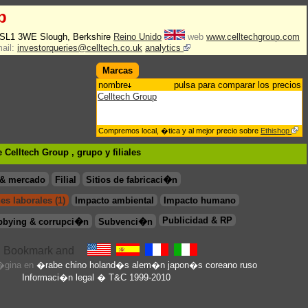
p
 SL1 3WE Slough, Berkshire
Reino Unido
web
www.celltechgroup.com
ail:
investorqueries@celltech.co.uk
analytics
Marcas
nombre
pulsa para comparar los precios
Celltech Group
Compremos local, �tica y al mejor precio sobre
Ethishop
 Celltech Group , grupo
y filiales
 & mercado
Filial
Sitios de fabricaci�n
es laborales (1)
Impacto ambiental
Impacto humano
Publicidad & RP
bbying & corrupci�n
Subvenci�n
p�gina en
�rabe
chino
holand�s
alem�n
japon�s
coreano
ruso
Informaci�n legal
� T&C 1999-2010