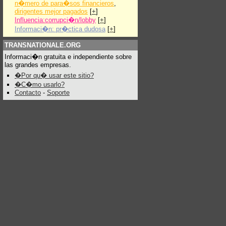
n�mero de para�sos financieros
,
dirigentes mejor pagados
[
+
]
Influencia:corrupci�n/lobby
[
+
]
Informaci�n: pr�ctica dudosa
[
+
]
TRANSNATIONALE.ORG
Informaci�n gratuita e independiente sobre
las grandes empresas.
�Por qu� usar este sitio?
�C�mo usarlo?
Contacto
-
Soporte