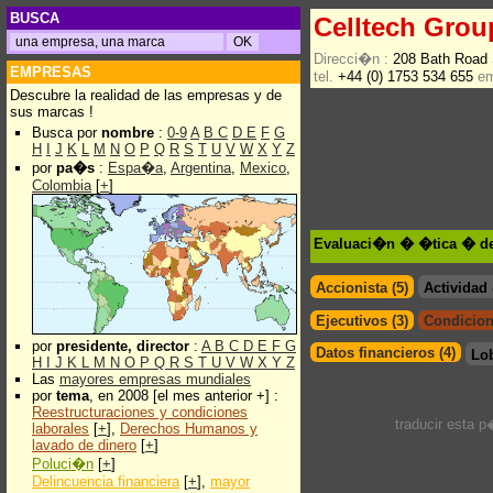
BUSCA
Celltech Grou
Direcci�n :
208 Bath Road
EMPRESAS
tel.
+44 (0) 1753 534 655
em
Descubre la realidad de las empresas y de
sus marcas !
Busca por
nombre
:
0-9
A
B
C
D
E
F
G
H
I
J
K
L
M
N
O
P
Q
R
S
T
U
V
W
X
Y
Z
por
pa�s
:
Espa�a
,
Argentina
,
Mexico
,
Colombia
[
+
]
Evaluaci�n � �tica � de
Accionista (5)
Actividad
Ejecutivos (3)
Condicion
por
presidente, director
:
A
B
C
D
E
F
G
Datos financieros (4)
Lo
H
I
J
K
L
M
N
O
P
Q
R
S
T
U
V
W
X
Y
Z
Las
mayores empresas mundiales
por
tema
, en 2008 [el mes anterior +] :
Reestructuraciones y condiciones
traducir esta 
laborales
[
+
],
Derechos Humanos y
lavado de dinero
[
+
]
Poluci�n
[
+
]
Delincuencia financiera
[
+
],
mayor