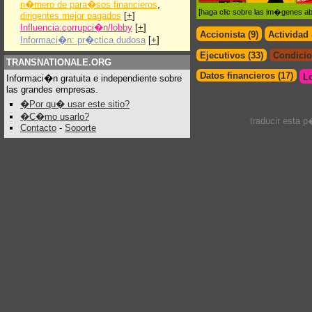
n�mero de para�sos financieros
,
[haga clic sobre las im�genes a
dirigentes mejor pagados
[
+
]
Influencia:corrupci�n/lobby
[
+
]
Accionista (9)
Actividad
Informaci�n: pr�ctica dudosa
[
+
]
Ejecutivos (33)
Condicio
TRANSNATIONALE.ORG
Datos financieros (17)
L
Informaci�n gratuita e independiente sobre
las grandes empresas.
�Por qu� usar este sitio?
�C�mo usarlo?
traducir esta 
Contacto
-
Soporte