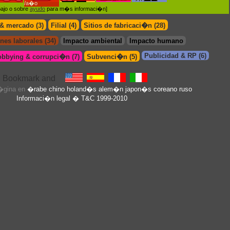
/a�o
Xylan
bajo o sobre
ayudo
para m�s informaci�n]
 & mercado (3)
Filial (4)
Sitios de fabricaci�n (28)
nes laborales (34)
Impacto ambiental
Impacto humano
Publicidad & RP (6)
obbying & corrupci�n (7)
Subvenci�n (5)
p�gina en
�rabe
chino
holand�s
alem�n
japon�s
coreano
ruso
Informaci�n legal
� T&C 1999-2010