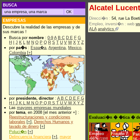
BUSCA
Alcatel Lucen
Direcci�n :
54, rue La Boe
EMPRESAS
Empleo, inversi�n :
web
ww
Descubre la realidad de las empresas y de
ALA
analytics
sus marcas !
Busca por
nombre
:
0-9
A
B
C
D
E
F
G
H
I
J
K
L
M
N
O
P
Q
R
S
T
U
V
W
X
Y
Z
por
pa�s
:
Espa�a
,
Argentina
,
Mexico
,
Colombia
[
+
]
por
presidente, director
:
A
B
C
D
E
F
G
H
I
J
K
L
M
N
O
P
Q
R
S
T
U
V
W
X
Y
Z
Las
mayores empresas mundiales
por
tema
, en 2008 [el mes anterior +] :
Reestructuraciones y condiciones
Evaluaci�n � �tica � de 
laborales
[
+
],
Derechos Humanos y
lavado de dinero
[
+
]
Poluci�n
[
+
]
Empleo
Fraude
7
Pa
Delincuencia financiera
[
+
],
mayor
-
66%
/1998
16