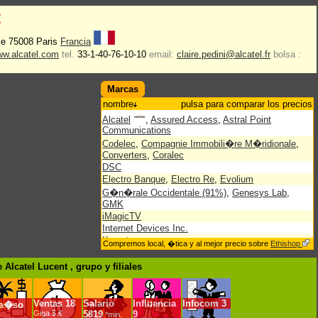
t
tie 75008 Paris
Francia
w.alcatel.com
tel.
33-1-40-76-10-10
email:
claire.pedini@alcatel.fr
bolsa :
Marcas
nombre
pulsa para comparar los precios
Alcatel
,
Assured Access
,
Astral Point
Communications
Codelec
,
Compagnie Immobili�re M�ridionale
,
Converters
,
Coralec
DSC
Electro Banque
,
Electro Re
,
Evolium
G�n�rale Occidentale (91%)
,
Genesys Lab
,
GMK
iMagicTV
Internet Devices Inc.
Kymata
Compremos local, �tica y al mejor precio sobre
Ethishop
Lubelec
Native Networks
,
NetDevices
,
Newbridge
Alcatel Lucent , grupo
y filiales
Radio Frequency Systems
,
RFS
,
Right Vision
Shanghai Bell
,
Soci�t� Immobili�re La Bo�tie
Telera
,
TiMetra
Ventas
18
Salario
Influencia
Infocom
3
ra�so
Giga $.€
5819
9
Watercove Networks
*min.