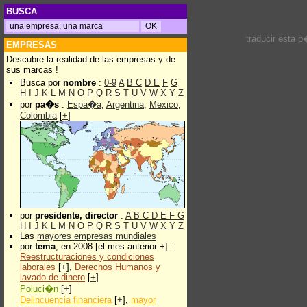
BUSCA
traducir esta 
EMPRESAS
Descubre la realidad de las empresas y de
sus marcas !
Busca por
nombre
:
0-9
A
B
C
D
E
F
G
H
I
J
K
L
M
N
O
P
Q
R
S
T
U
V
W
X
Y
Z
por
pa�s
:
Espa�a
,
Argentina
,
Mexico
,
Colombia
[
+
]
por
presidente, director
:
A
B
C
D
E
F
G
H
I
J
K
L
M
N
O
P
Q
R
S
T
U
V
W
X
Y
Z
Las
mayores empresas mundiales
por
tema
, en 2008 [el mes anterior +] :
Reestructuraciones y condiciones
laborales
[
+
],
Derechos Humanos y
lavado de dinero
[
+
]
Poluci�n
[
+
]
Delincuencia financiera
[
+
],
mayor