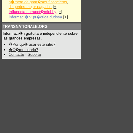
n�mero de para�sos financieros
,
dirigentes mejor pagados
[
+
]
Influencia:corrupci�n/lobby
[
+
]
Informaci�n: pr�ctica dudosa
[
+
]
TRANSNATIONALE.ORG
Informaci�n gratuita e independiente sobre
las grandes empresas.
�Por qu� usar este sitio?
�C�mo usarlo?
Contacto
-
Soporte