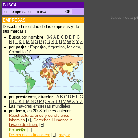
BUSCA
traducir esta 
EMPRESAS
Descubre la realidad de las empresas y de
sus marcas !
Busca por
nombre
:
0-9
A
B
C
D
E
F
G
H
I
J
K
L
M
N
O
P
Q
R
S
T
U
V
W
X
Y
Z
por
pa�s
:
Espa�a
,
Argentina
,
Mexico
,
Colombia
[
+
]
por
presidente, director
:
A
B
C
D
E
F
G
H
I
J
K
L
M
N
O
P
Q
R
S
T
U
V
W
X
Y
Z
Las
mayores empresas mundiales
por
tema
, en 2008 [el mes anterior +] :
Reestructuraciones y condiciones
laborales
[
+
],
Derechos Humanos y
lavado de dinero
[
+
]
Poluci�n
[
+
]
Delincuencia financiera
[
+
],
mayor