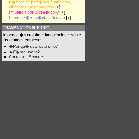
n�mero de para�sos financieros
,
dirigentes mejor pagados
[
+
]
Influencia:corrupci�n/lobby
[
+
]
Informaci�n: pr�ctica dudosa
[
+
]
TRANSNATIONALE.ORG
Informaci�n gratuita e independiente sobre
las grandes empresas.
�Por qu� usar este sitio?
�C�mo usarlo?
Contacto
-
Soporte