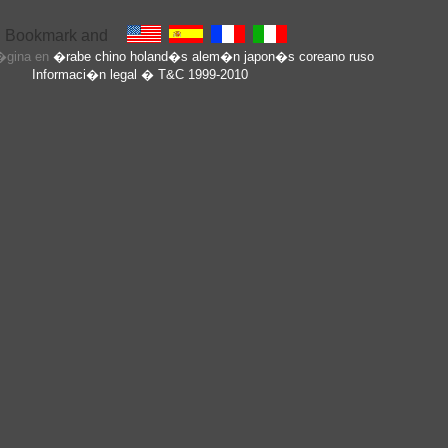
p�gina en
�rabe
chino
holand�s
alem�n
japon�s
coreano
ruso
Informaci�n legal
� T&C 1999-2010