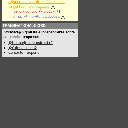
n�mero de para�sos financieros
,
dirigentes mejor pagados
[
+
]
Influencia:corrupci�n/lobby
[
+
]
Informaci�n: pr�ctica dudosa
[
+
]
TRANSNATIONALE.ORG
Informaci�n gratuita e independiente sobre
las grandes empresas.
�Por qu� usar este sitio?
�C�mo usarlo?
Contacto
-
Soporte