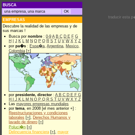
BUSCA
traducir esta 
EMPRESAS
Descubre la realidad de las empresas y de
sus marcas !
Busca por
nombre
:
0-9
A
B
C
D
E
F
G
H
I
J
K
L
M
N
O
P
Q
R
S
T
U
V
W
X
Y
Z
por
pa�s
:
Espa�a
,
Argentina
,
Mexico
,
Colombia
[
+
]
por
presidente, director
:
A
B
C
D
E
F
G
H
I
J
K
L
M
N
O
P
Q
R
S
T
U
V
W
X
Y
Z
Las
mayores empresas mundiales
por
tema
, en 2008 [el mes anterior +] :
Reestructuraciones y condiciones
laborales
[
+
],
Derechos Humanos y
lavado de dinero
[
+
]
Poluci�n
[
+
]
Delincuencia financiera
[
+
],
mayor