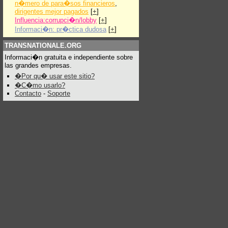
n�mero de para�sos financieros
,
dirigentes mejor pagados
[
+
]
Influencia:corrupci�n/lobby
[
+
]
Informaci�n: pr�ctica dudosa
[
+
]
TRANSNATIONALE.ORG
Informaci�n gratuita e independiente sobre
las grandes empresas.
�Por qu� usar este sitio?
�C�mo usarlo?
Contacto
-
Soporte