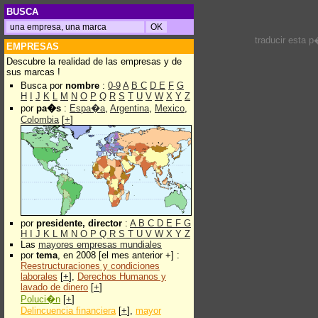
BUSCA
traducir esta 
EMPRESAS
Descubre la realidad de las empresas y de
sus marcas !
Busca por
nombre
:
0-9
A
B
C
D
E
F
G
H
I
J
K
L
M
N
O
P
Q
R
S
T
U
V
W
X
Y
Z
por
pa�s
:
Espa�a
,
Argentina
,
Mexico
,
Colombia
[
+
]
por
presidente, director
:
A
B
C
D
E
F
G
H
I
J
K
L
M
N
O
P
Q
R
S
T
U
V
W
X
Y
Z
Las
mayores empresas mundiales
por
tema
, en 2008 [el mes anterior +] :
Reestructuraciones y condiciones
laborales
[
+
],
Derechos Humanos y
lavado de dinero
[
+
]
Poluci�n
[
+
]
Delincuencia financiera
[
+
],
mayor