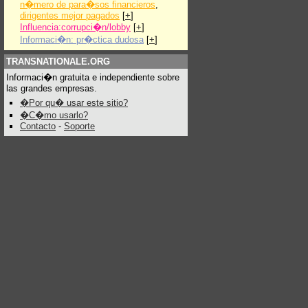
n�mero de para�sos financieros
,
dirigentes mejor pagados
[
+
]
Influencia:corrupci�n/lobby
[
+
]
Informaci�n: pr�ctica dudosa
[
+
]
TRANSNATIONALE.ORG
Informaci�n gratuita e independiente sobre
las grandes empresas.
�Por qu� usar este sitio?
�C�mo usarlo?
Contacto
-
Soporte