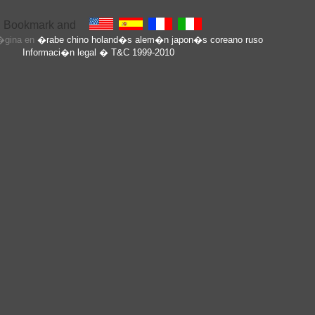
p�gina en
�rabe
chino
holand�s
alem�n
japon�s
coreano
ruso
Informaci�n legal
� T&C 1999-2010