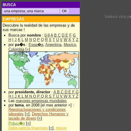
BUSCA
traducir esta 
EMPRESAS
Descubre la realidad de las empresas y de
sus marcas !
Busca por
nombre
:
0-9
A
B
C
D
E
F
G
H
I
J
K
L
M
N
O
P
Q
R
S
T
U
V
W
X
Y
Z
por
pa�s
:
Espa�a
,
Argentina
,
Mexico
,
Colombia
[
+
]
por
presidente, director
:
A
B
C
D
E
F
G
H
I
J
K
L
M
N
O
P
Q
R
S
T
U
V
W
X
Y
Z
Las
mayores empresas mundiales
por
tema
, en 2008 [el mes anterior +] :
Reestructuraciones y condiciones
laborales
[
+
],
Derechos Humanos y
lavado de dinero
[
+
]
Poluci�n
[
+
]
Delincuencia financiera
[
+
],
mayor