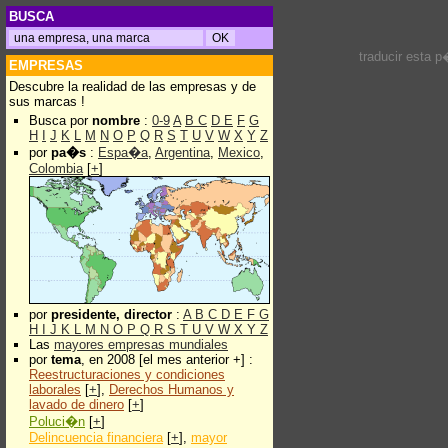
BUSCA
traducir esta 
EMPRESAS
Descubre la realidad de las empresas y de
sus marcas !
Busca por
nombre
:
0-9
A
B
C
D
E
F
G
H
I
J
K
L
M
N
O
P
Q
R
S
T
U
V
W
X
Y
Z
por
pa�s
:
Espa�a
,
Argentina
,
Mexico
,
Colombia
[
+
]
por
presidente, director
:
A
B
C
D
E
F
G
H
I
J
K
L
M
N
O
P
Q
R
S
T
U
V
W
X
Y
Z
Las
mayores empresas mundiales
por
tema
, en 2008 [el mes anterior +] :
Reestructuraciones y condiciones
laborales
[
+
],
Derechos Humanos y
lavado de dinero
[
+
]
Poluci�n
[
+
]
Delincuencia financiera
[
+
],
mayor