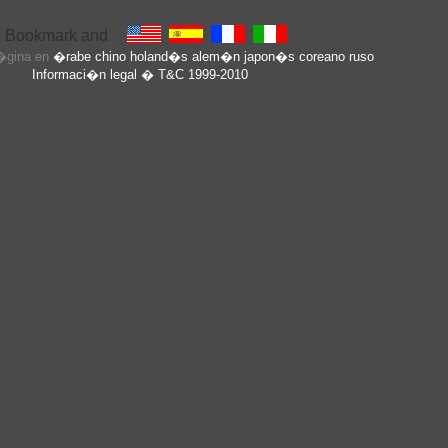
p�gina en
�rabe
chino
holand�s
alem�n
japon�s
coreano
ruso
Informaci�n legal
� T&C 1999-2010