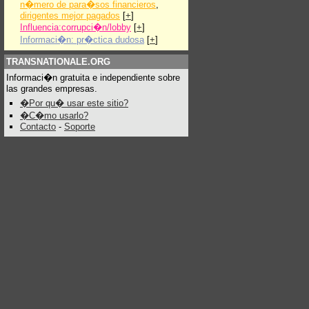
n�mero de para�sos financieros
,
dirigentes mejor pagados
[
+
]
Influencia:corrupci�n/lobby
[
+
]
Informaci�n: pr�ctica dudosa
[
+
]
TRANSNATIONALE.ORG
Informaci�n gratuita e independiente sobre
las grandes empresas.
�Por qu� usar este sitio?
�C�mo usarlo?
Contacto
-
Soporte