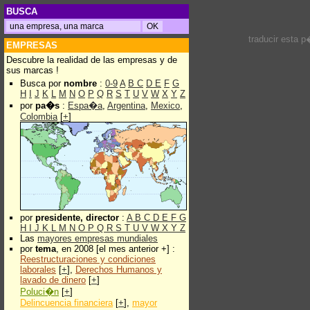
BUSCA
traducir esta 
EMPRESAS
Descubre la realidad de las empresas y de
sus marcas !
Busca por
nombre
:
0-9
A
B
C
D
E
F
G
H
I
J
K
L
M
N
O
P
Q
R
S
T
U
V
W
X
Y
Z
por
pa�s
:
Espa�a
,
Argentina
,
Mexico
,
Colombia
[
+
]
por
presidente, director
:
A
B
C
D
E
F
G
H
I
J
K
L
M
N
O
P
Q
R
S
T
U
V
W
X
Y
Z
Las
mayores empresas mundiales
por
tema
, en 2008 [el mes anterior +] :
Reestructuraciones y condiciones
laborales
[
+
],
Derechos Humanos y
lavado de dinero
[
+
]
Poluci�n
[
+
]
Delincuencia financiera
[
+
],
mayor