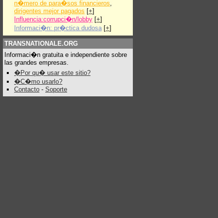
n�mero de para�sos financieros
,
dirigentes mejor pagados
[
+
]
Influencia:corrupci�n/lobby
[
+
]
Informaci�n: pr�ctica dudosa
[
+
]
TRANSNATIONALE.ORG
Informaci�n gratuita e independiente sobre
las grandes empresas.
�Por qu� usar este sitio?
�C�mo usarlo?
Contacto
-
Soporte