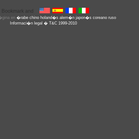
p�gina en
�rabe
chino
holand�s
alem�n
japon�s
coreano
ruso
Informaci�n legal
� T&C 1999-2010