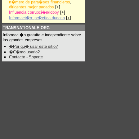
n�mero de para�sos financieros
,
dirigentes mejor pagados
[
+
]
Influencia:corrupci�n/lobby
[
+
]
Informaci�n: pr�ctica dudosa
[
+
]
TRANSNATIONALE.ORG
Informaci�n gratuita e independiente sobre
las grandes empresas.
�Por qu� usar este sitio?
�C�mo usarlo?
Contacto
-
Soporte