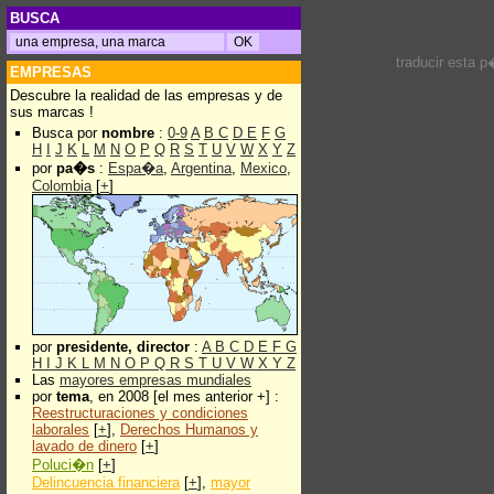
BUSCA
traducir esta 
EMPRESAS
Descubre la realidad de las empresas y de
sus marcas !
Busca por
nombre
:
0-9
A
B
C
D
E
F
G
H
I
J
K
L
M
N
O
P
Q
R
S
T
U
V
W
X
Y
Z
por
pa�s
:
Espa�a
,
Argentina
,
Mexico
,
Colombia
[
+
]
por
presidente, director
:
A
B
C
D
E
F
G
H
I
J
K
L
M
N
O
P
Q
R
S
T
U
V
W
X
Y
Z
Las
mayores empresas mundiales
por
tema
, en 2008 [el mes anterior +] :
Reestructuraciones y condiciones
laborales
[
+
],
Derechos Humanos y
lavado de dinero
[
+
]
Poluci�n
[
+
]
Delincuencia financiera
[
+
],
mayor