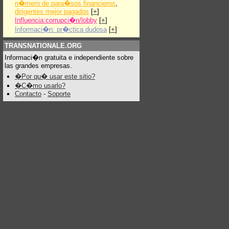
n�mero de para�sos financieros
,
dirigentes mejor pagados
[
+
]
Influencia:corrupci�n/lobby
[
+
]
Informaci�n: pr�ctica dudosa
[
+
]
TRANSNATIONALE.ORG
Informaci�n gratuita e independiente sobre
las grandes empresas.
�Por qu� usar este sitio?
�C�mo usarlo?
Contacto
-
Soporte