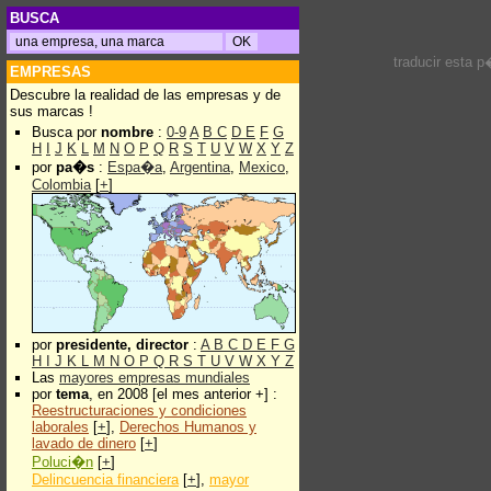
BUSCA
traducir esta 
EMPRESAS
Descubre la realidad de las empresas y de
sus marcas !
Busca por
nombre
:
0-9
A
B
C
D
E
F
G
H
I
J
K
L
M
N
O
P
Q
R
S
T
U
V
W
X
Y
Z
por
pa�s
:
Espa�a
,
Argentina
,
Mexico
,
Colombia
[
+
]
por
presidente, director
:
A
B
C
D
E
F
G
H
I
J
K
L
M
N
O
P
Q
R
S
T
U
V
W
X
Y
Z
Las
mayores empresas mundiales
por
tema
, en 2008 [el mes anterior +] :
Reestructuraciones y condiciones
laborales
[
+
],
Derechos Humanos y
lavado de dinero
[
+
]
Poluci�n
[
+
]
Delincuencia financiera
[
+
],
mayor