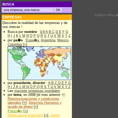
BUSCA
traducir esta 
EMPRESAS
Descubre la realidad de las empresas y de
sus marcas !
Busca por
nombre
:
0-9
A
B
C
D
E
F
G
H
I
J
K
L
M
N
O
P
Q
R
S
T
U
V
W
X
Y
Z
por
pa�s
:
Espa�a
,
Argentina
,
Mexico
,
Colombia
[
+
]
por
presidente, director
:
A
B
C
D
E
F
G
H
I
J
K
L
M
N
O
P
Q
R
S
T
U
V
W
X
Y
Z
Las
mayores empresas mundiales
por
tema
, en 2008 [el mes anterior +] :
Reestructuraciones y condiciones
laborales
[
+
],
Derechos Humanos y
lavado de dinero
[
+
]
Poluci�n
[
+
]
Delincuencia financiera
[
+
],
mayor