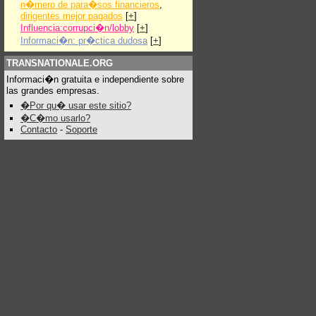
n�mero de para�sos financieros
,
dirigentes mejor pagados
[
+
]
Influencia:corrupci�n/lobby
[
+
]
Informaci�n: pr�ctica dudosa
[
+
]
TRANSNATIONALE.ORG
Informaci�n gratuita e independiente sobre
las grandes empresas.
�Por qu� usar este sitio?
�C�mo usarlo?
Contacto
-
Soporte