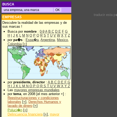
BUSCA
traducir esta 
EMPRESAS
Descubre la realidad de las empresas y de
sus marcas !
Busca por
nombre
:
0-9
A
B
C
D
E
F
G
H
I
J
K
L
M
N
O
P
Q
R
S
T
U
V
W
X
Y
Z
por
pa�s
:
Espa�a
,
Argentina
,
Mexico
,
Colombia
[
+
]
por
presidente, director
:
A
B
C
D
E
F
G
H
I
J
K
L
M
N
O
P
Q
R
S
T
U
V
W
X
Y
Z
Las
mayores empresas mundiales
por
tema
, en 2008 [el mes anterior +] :
Reestructuraciones y condiciones
laborales
[
+
],
Derechos Humanos y
lavado de dinero
[
+
]
Poluci�n
[
+
]
Delincuencia financiera
[
+
],
mayor