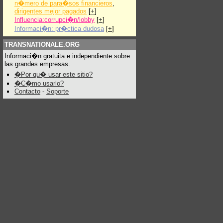
n�mero de para�sos financieros
,
dirigentes mejor pagados
[
+
]
Influencia:corrupci�n/lobby
[
+
]
Informaci�n: pr�ctica dudosa
[
+
]
TRANSNATIONALE.ORG
Informaci�n gratuita e independiente sobre
las grandes empresas.
�Por qu� usar este sitio?
�C�mo usarlo?
Contacto
-
Soporte