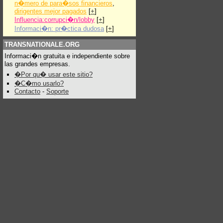
n�mero de para�sos financieros
,
dirigentes mejor pagados
[
+
]
Influencia:corrupci�n/lobby
[
+
]
Informaci�n: pr�ctica dudosa
[
+
]
TRANSNATIONALE.ORG
Informaci�n gratuita e independiente sobre
las grandes empresas.
�Por qu� usar este sitio?
�C�mo usarlo?
Contacto
-
Soporte