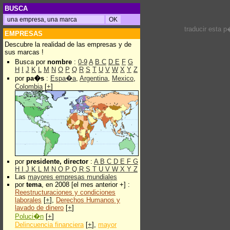
BUSCA
traducir esta 
EMPRESAS
Descubre la realidad de las empresas y de
sus marcas !
Busca por
nombre
:
0-9
A
B
C
D
E
F
G
H
I
J
K
L
M
N
O
P
Q
R
S
T
U
V
W
X
Y
Z
por
pa�s
:
Espa�a
,
Argentina
,
Mexico
,
Colombia
[
+
]
por
presidente, director
:
A
B
C
D
E
F
G
H
I
J
K
L
M
N
O
P
Q
R
S
T
U
V
W
X
Y
Z
Las
mayores empresas mundiales
por
tema
, en 2008 [el mes anterior +] :
Reestructuraciones y condiciones
laborales
[
+
],
Derechos Humanos y
lavado de dinero
[
+
]
Poluci�n
[
+
]
Delincuencia financiera
[
+
],
mayor