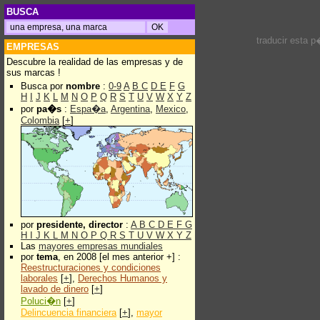
BUSCA
traducir esta 
EMPRESAS
Descubre la realidad de las empresas y de
sus marcas !
Busca por
nombre
:
0-9
A
B
C
D
E
F
G
H
I
J
K
L
M
N
O
P
Q
R
S
T
U
V
W
X
Y
Z
por
pa�s
:
Espa�a
,
Argentina
,
Mexico
,
Colombia
[
+
]
por
presidente, director
:
A
B
C
D
E
F
G
H
I
J
K
L
M
N
O
P
Q
R
S
T
U
V
W
X
Y
Z
Las
mayores empresas mundiales
por
tema
, en 2008 [el mes anterior +] :
Reestructuraciones y condiciones
laborales
[
+
],
Derechos Humanos y
lavado de dinero
[
+
]
Poluci�n
[
+
]
Delincuencia financiera
[
+
],
mayor