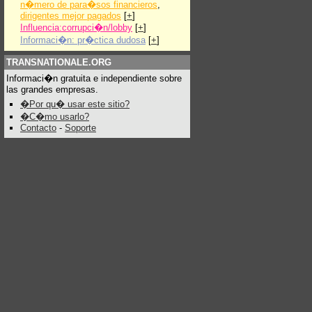
n�mero de para�sos financieros
,
dirigentes mejor pagados
[
+
]
Influencia:corrupci�n/lobby
[
+
]
Informaci�n: pr�ctica dudosa
[
+
]
TRANSNATIONALE.ORG
Informaci�n gratuita e independiente sobre
las grandes empresas.
�Por qu� usar este sitio?
�C�mo usarlo?
Contacto
-
Soporte