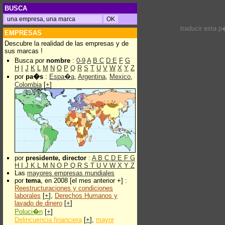
BUSCA
traducir esta 
EMPRESAS
Descubre la realidad de las empresas y de
sus marcas !
Busca por
nombre
:
0-9
A
B
C
D
E
F
G
H
I
J
K
L
M
N
O
P
Q
R
S
T
U
V
W
X
Y
Z
por
pa�s
:
Espa�a
,
Argentina
,
Mexico
,
Colombia
[
+
]
por
presidente, director
:
A
B
C
D
E
F
G
H
I
J
K
L
M
N
O
P
Q
R
S
T
U
V
W
X
Y
Z
Las
mayores empresas mundiales
por
tema
, en 2008 [el mes anterior +] :
Reestructuraciones y condiciones
laborales
[
+
],
Derechos Humanos y
lavado de dinero
[
+
]
Poluci�n
[
+
]
Delincuencia financiera
[
+
],
mayor