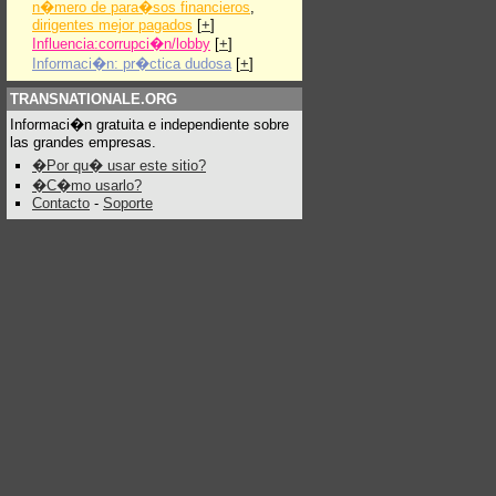
n�mero de para�sos financieros
,
dirigentes mejor pagados
[
+
]
Influencia:corrupci�n/lobby
[
+
]
Informaci�n: pr�ctica dudosa
[
+
]
TRANSNATIONALE.ORG
Informaci�n gratuita e independiente sobre
las grandes empresas.
�Por qu� usar este sitio?
�C�mo usarlo?
Contacto
-
Soporte