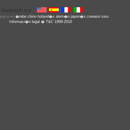
p�gina en
�rabe
chino
holand�s
alem�n
japon�s
coreano
ruso
Informaci�n legal
� T&C 1999-2010