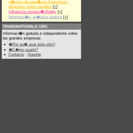
n�mero de para�sos financieros
,
dirigentes mejor pagados
[
+
]
Influencia:corrupci�n/lobby
[
+
]
Informaci�n: pr�ctica dudosa
[
+
]
TRANSNATIONALE.ORG
Informaci�n gratuita e independiente sobre
las grandes empresas.
�Por qu� usar este sitio?
�C�mo usarlo?
Contacto
-
Soporte