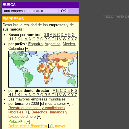
BUSCA
traducir esta 
EMPRESAS
Descubre la realidad de las empresas y de
sus marcas !
Busca por
nombre
:
0-9
A
B
C
D
E
F
G
H
I
J
K
L
M
N
O
P
Q
R
S
T
U
V
W
X
Y
Z
por
pa�s
:
Espa�a
,
Argentina
,
Mexico
,
Colombia
[
+
]
por
presidente, director
:
A
B
C
D
E
F
G
H
I
J
K
L
M
N
O
P
Q
R
S
T
U
V
W
X
Y
Z
Las
mayores empresas mundiales
por
tema
, en 2008 [el mes anterior +] :
Reestructuraciones y condiciones
laborales
[
+
],
Derechos Humanos y
lavado de dinero
[
+
]
Poluci�n
[
+
]
Delincuencia financiera
[
+
],
mayor