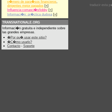
n�mero de para�sos financieros
,
traducir esta 
dirigentes mejor pagados
[
+
]
Influencia:corrupci�n/lobby
[
+
]
Informaci�n: pr�ctica dudosa
[
+
]
TRANSNATIONALE.ORG
Informaci�n gratuita e independiente sobre
las grandes empresas.
�Por qu� usar este sitio?
�C�mo usarlo?
Contacto
-
Soporte