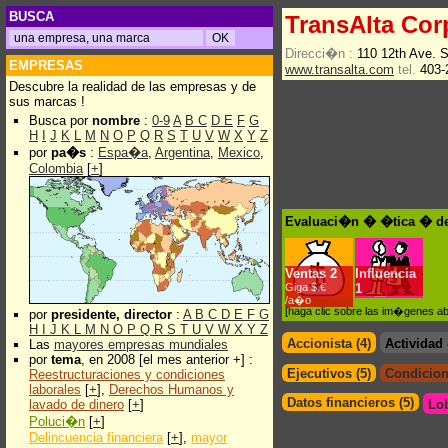
BUSCA
TransAlta Cor
Direcci�n :
110 12th Ave. 
EMPRESAS
www.transalta.com
tel.
403-
Descubre la realidad de las empresas y de
sus marcas !
Busca por
nombre
:
0-9
A
B
C
D
E
F
G
H
I
J
K
L
M
N
O
P
Q
R
S
T
U
V
W
X
Y
Z
por
pa�s
:
Espa�a
,
Argentina
,
Mexico
,
Colombia
[
+
]
Evaluaci�n � �tica � de
Ventas
2
Influencia
Giga $.€
1
/a�o
[haga clic sobre las im�genes a
por
presidente, director
:
A
B
C
D
E
F
G
H
I
J
K
L
M
N
O
P
Q
R
S
T
U
V
W
X
Y
Z
Accionista (4)
Actividad
Las
mayores empresas mundiales
por
tema
, en 2008 [el mes anterior +] :
Ejecutivos (5)
Condicion
Reestructuraciones y condiciones
laborales
[
+
],
Derechos Humanos y
Datos financieros (5)
lavado de dinero
[
+
]
Lo
Poluci�n
[
+
]
Delincuencia financiera
[
+
],
mayor