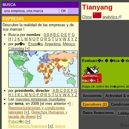
BUSCA
Tianyang
China
analytics
EMPRESAS
Descubre la realidad de las empresas y de
sus marcas !
Busca por
nombre
:
0-9
A
B
C
D
E
F
G
H
I
J
K
L
M
N
O
P
Q
R
S
T
U
V
W
X
Y
Z
por
pa�s
:
Espa�a
,
Argentina
,
Mexico
,
Colombia
[
+
]
Evaluaci�n � �tica � de
Contami-
naci�n
1
[haga clic sobre las im�genes a
por
presidente, director
:
A
B
C
D
E
F
G
H
I
J
K
L
M
N
O
P
Q
R
S
T
U
V
W
X
Y
Z
Accionista
Actividad & 
Las
mayores empresas mundiales
por
tema
, en 2008 [el mes anterior +] :
Ejecutivos (2)
Condicion
Reestructuraciones y condiciones
laborales
[
+
],
Derechos Humanos y
Datos financieros
Lobby
lavado de dinero
[
+
]
Poluci�n
[
+
]
Delincuencia financiera
[
+
],
mayor