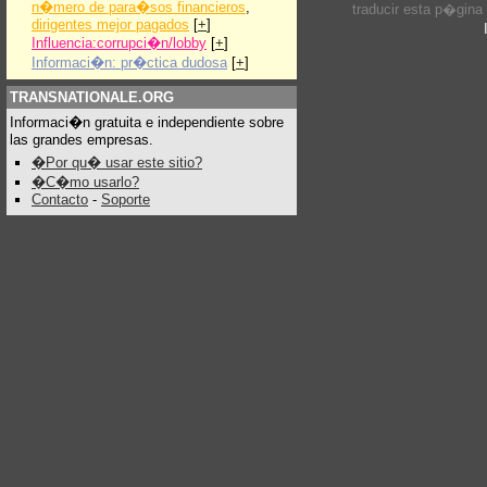
n�mero de para�sos financieros
,
traducir esta p�gina
dirigentes mejor pagados
[
+
]
Influencia:corrupci�n/lobby
[
+
]
Informaci�n: pr�ctica dudosa
[
+
]
TRANSNATIONALE.ORG
Informaci�n gratuita e independiente sobre
las grandes empresas.
�Por qu� usar este sitio?
�C�mo usarlo?
Contacto
-
Soporte