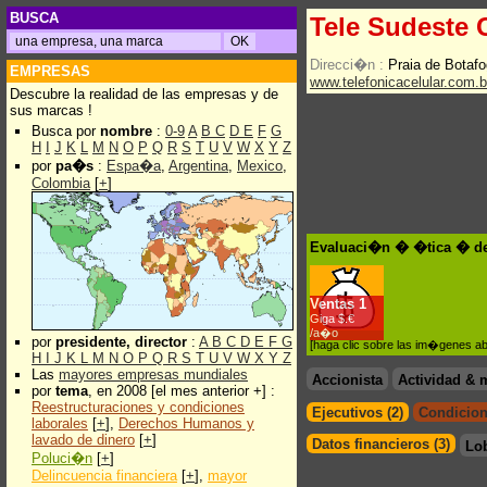
BUSCA
Tele Sudeste 
Direcci�n :
Praia de Botafo
EMPRESAS
www.telefonicacelular.com.b
Descubre la realidad de las empresas y de
sus marcas !
Busca por
nombre
:
0-9
A
B
C
D
E
F
G
H
I
J
K
L
M
N
O
P
Q
R
S
T
U
V
W
X
Y
Z
por
pa�s
:
Espa�a
,
Argentina
,
Mexico
,
Colombia
[
+
]
Evaluaci�n � �tica � de 
Ventas
1
Giga $.€
/a�o
por
presidente, director
:
A
B
C
D
E
F
G
[haga clic sobre las im�genes a
H
I
J
K
L
M
N
O
P
Q
R
S
T
U
V
W
X
Y
Z
Las
mayores empresas mundiales
Accionista
Actividad & 
por
tema
, en 2008 [el mes anterior +] :
Reestructuraciones y condiciones
Ejecutivos (2)
Condicion
laborales
[
+
],
Derechos Humanos y
lavado de dinero
[
+
]
Datos financieros (3)
Lo
Poluci�n
[
+
]
Delincuencia financiera
[
+
],
mayor