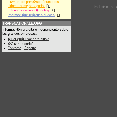
n�mero de para�sos financieros
,
dirigentes mejor pagados
[
+
]
traducir esta 
Influencia:corrupci�n/lobby
[
+
]
Informaci�n: pr�ctica dudosa
[
+
]
TRANSNATIONALE.ORG
Informaci�n gratuita e independiente sobre
las grandes empresas.
�Por qu� usar este sitio?
�C�mo usarlo?
Contacto
-
Soporte