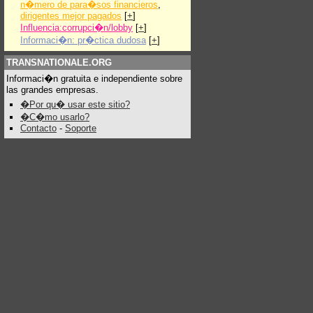
n�mero de para�sos financieros
,
dirigentes mejor pagados
[
+
]
Influencia:corrupci�n/lobby
[
+
]
Informaci�n: pr�ctica dudosa
[
+
]
TRANSNATIONALE.ORG
Informaci�n gratuita e independiente sobre
las grandes empresas.
�Por qu� usar este sitio?
�C�mo usarlo?
Contacto
-
Soporte