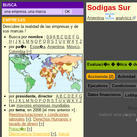
BUSCA
Sodigas Sur
Argentina
analytics
EMPRESAS
Descubre la realidad de las empresas y de
sus marcas !
Busca por
nombre
:
0-9
A
B
C
D
E
F
G
H
I
J
K
L
M
N
O
P
Q
R
S
T
U
V
W
X
Y
Z
por
pa�s
:
Espa�a
,
Argentina
,
Mexico
,
Colombia
[
+
]
Evaluaci�n � �tica � de
Accionista (2)
Actividad
Ejecutivos
Condiciones 
Datos financieros
Lobby
por
presidente, director
:
A
B
C
D
E
F
G
H
I
J
K
L
M
N
O
P
Q
R
S
T
U
V
W
X
Y
Z
Las
mayores empresas mundiales
por
tema
, en 2008 [el mes anterior +] :
Reestructuraciones y condiciones
traducir esta p�gina
laborales
[
+
],
Derechos Humanos y
lavado de dinero
[
+
]
Poluci�n
[
+
]
Delincuencia financiera
[
+
],
mayor