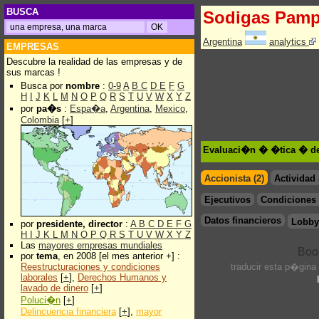
BUSCA
Sodigas Pam
Argentina
analytics
EMPRESAS
Descubre la realidad de las empresas y de
sus marcas !
Busca por
nombre
:
0-9
A
B
C
D
E
F
G
H
I
J
K
L
M
N
O
P
Q
R
S
T
U
V
W
X
Y
Z
por
pa�s
:
Espa�a
,
Argentina
,
Mexico
,
Colombia
[
+
]
Evaluaci�n � �tica � d
Accionista (2)
Actividad
Ejecutivos
Condiciones 
Datos financieros
Lobby
por
presidente, director
:
A
B
C
D
E
F
G
H
I
J
K
L
M
N
O
P
Q
R
S
T
U
V
W
X
Y
Z
Las
mayores empresas mundiales
por
tema
, en 2008 [el mes anterior +] :
Reestructuraciones y condiciones
traducir esta p�gina
laborales
[
+
],
Derechos Humanos y
lavado de dinero
[
+
]
Poluci�n
[
+
]
Delincuencia financiera
[
+
],
mayor