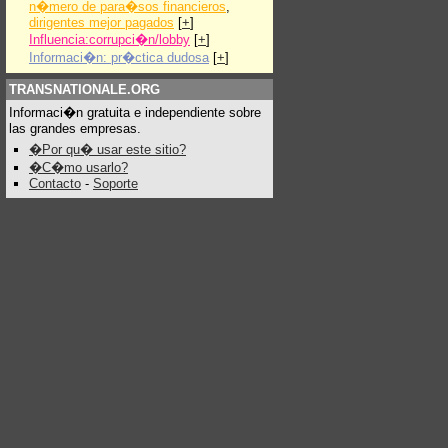
n�mero de para�sos financieros
,
dirigentes mejor pagados
[
+
]
Influencia:corrupci�n/lobby
[
+
]
Informaci�n: pr�ctica dudosa
[
+
]
TRANSNATIONALE.ORG
Informaci�n gratuita e independiente sobre
las grandes empresas.
�Por qu� usar este sitio?
�C�mo usarlo?
Contacto
-
Soporte