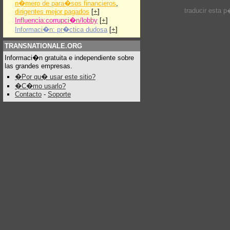
n�mero de para�sos financieros
,
traducir esta 
dirigentes mejor pagados
[
+
]
Influencia:corrupci�n/lobby
[
+
]
Informaci�n: pr�ctica dudosa
[
+
]
TRANSNATIONALE.ORG
Informaci�n gratuita e independiente sobre
las grandes empresas.
�Por qu� usar este sitio?
�C�mo usarlo?
Contacto
-
Soporte