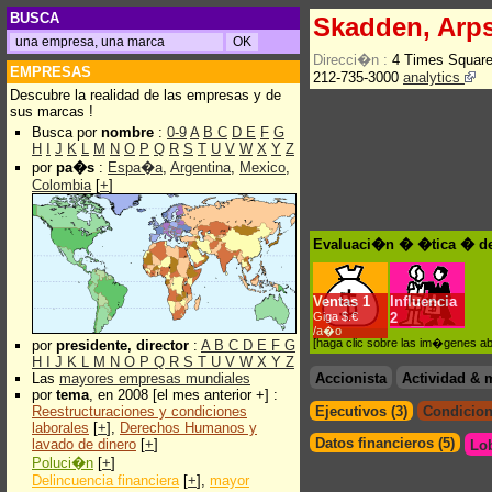
BUSCA
Skadden, Arps
Direcci�n :
4 Times Squar
EMPRESAS
212-735-3000
analytics
Descubre la realidad de las empresas y de
sus marcas !
Busca por
nombre
:
0-9
A
B
C
D
E
F
G
H
I
J
K
L
M
N
O
P
Q
R
S
T
U
V
W
X
Y
Z
por
pa�s
:
Espa�a
,
Argentina
,
Mexico
,
Colombia
[
+
]
Evaluaci�n � �tica � de
Ventas
1
Influencia
Giga $.€
2
/a�o
[haga clic sobre las im�genes a
por
presidente, director
:
A
B
C
D
E
F
G
H
I
J
K
L
M
N
O
P
Q
R
S
T
U
V
W
X
Y
Z
Las
mayores empresas mundiales
Accionista
Actividad & 
por
tema
, en 2008 [el mes anterior +] :
Reestructuraciones y condiciones
Ejecutivos (3)
Condicion
laborales
[
+
],
Derechos Humanos y
Datos financieros (5)
lavado de dinero
[
+
]
Lo
Poluci�n
[
+
]
Delincuencia financiera
[
+
],
mayor