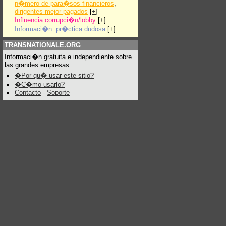
n�mero de para�sos financieros
,
dirigentes mejor pagados
[
+
]
Influencia:corrupci�n/lobby
[
+
]
Informaci�n: pr�ctica dudosa
[
+
]
TRANSNATIONALE.ORG
Informaci�n gratuita e independiente sobre
las grandes empresas.
�Por qu� usar este sitio?
�C�mo usarlo?
Contacto
-
Soporte