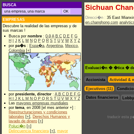
BUSCA
Sichuan Cha
Direcci�n :
35 East Mianxi
EMPRESAS
en.changhong.com
analyti
Descubre la realidad de las empresas y de
sus marcas !
Busca por
nombre
:
0-9
A
B
C
D
E
F
G
H
I
J
K
L
M
N
O
P
Q
R
S
T
U
V
W
X
Y
Z
por
pa�s
:
Espa�a
,
Argentina
,
Mexico
,
Colombia
[
+
]
Evaluaci�n � �tica � d
Accionista
Actividad & 
Ejecutivos (11)
Condicio
por
presidente, director
:
A
B
C
D
E
F
G
Datos financieros
Lobby
H
I
J
K
L
M
N
O
P
Q
R
S
T
U
V
W
X
Y
Z
Las
mayores empresas mundiales
por
tema
, en 2008 [el mes anterior +] :
Reestructuraciones y condiciones
laborales
[
+
],
Derechos Humanos y
traducir esta 
lavado de dinero
[
+
]
Poluci�n
[
+
]
Delincuencia financiera
[
+
],
mayor