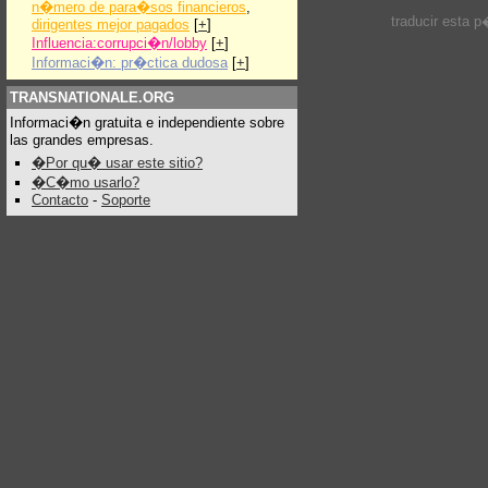
n�mero de para�sos financieros
,
traducir esta 
dirigentes mejor pagados
[
+
]
Influencia:corrupci�n/lobby
[
+
]
Informaci�n: pr�ctica dudosa
[
+
]
TRANSNATIONALE.ORG
Informaci�n gratuita e independiente sobre
las grandes empresas.
�Por qu� usar este sitio?
�C�mo usarlo?
Contacto
-
Soporte