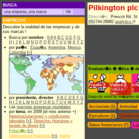
BUSCA
Pilkington plc
Direcci�n :
Prescot Rd. S
EMPRESAS
(0)1744-28882
analytics
Descubre la realidad de las empresas y de
sus marcas !
Busca por
nombre
:
0-9
A
B
C
D
E
F
G
H
I
J
K
L
M
N
O
P
Q
R
S
T
U
V
W
X
Y
Z
por
pa�s
:
Espa�a
,
Argentina
,
Mexico
,
Colombia
[
+
]
Evaluaci�n � �tica � de 
Fraude
2
Ventas
2
Inf
Giga $.€
1
/a�o
[haga clic sobre las im�genes a
por
presidente, director
:
A
B
C
D
E
F
G
H
I
J
K
L
M
N
O
P
Q
R
S
T
U
V
W
X
Y
Z
Accionista (1)
Actividad
Las
mayores empresas mundiales
por
tema
, en 2008 [el mes anterior +] :
Ejecutivos (1)
Condicion
Reestructuraciones y condiciones
laborales
[
+
],
Derechos Humanos y
Datos financieros (7)
lavado de dinero
[
+
]
Lo
Poluci�n
[
+
]
Delincuencia financiera
[
+
],
mayor