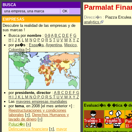
BUSCA
Parmalat Fina
Direcci�n :
Piazza Erculea
EMPRESAS
analytics
Descubre la realidad de las empresas y de
sus marcas !
Busca por
nombre
:
0-9
A
B
C
D
E
F
G
H
I
J
K
L
M
N
O
P
Q
R
S
T
U
V
W
X
Y
Z
por
pa�s
:
Espa�a
,
Argentina
,
Mexico
,
Colombia
[
+
]
por
presidente, director
:
A
B
C
D
E
F
G
H
I
J
K
L
M
N
O
P
Q
R
S
T
U
V
W
X
Y
Z
Las
mayores empresas mundiales
Evaluaci�n � �tica � de 
por
tema
, en 2008 [el mes anterior +] :
Reestructuraciones y condiciones
laborales
[
+
],
Derechos Humanos y
lavado de dinero
[
+
]
Trabajo
1
Fraude
5
Pa
Poluci�n
[
+
]
11
Delincuencia financiera
[
+
],
mayor
[haga clic sobre las im�genes a