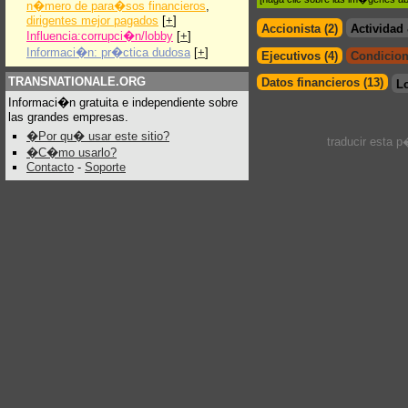
n�mero de para�sos financieros
,
dirigentes mejor pagados
[
+
]
Accionista (2)
Actividad
Influencia:corrupci�n/lobby
[
+
]
Informaci�n: pr�ctica dudosa
[
+
]
Ejecutivos (4)
Condicion
TRANSNATIONALE.ORG
Datos financieros (13)
L
Informaci�n gratuita e independiente sobre
las grandes empresas.
�Por qu� usar este sitio?
traducir esta 
�C�mo usarlo?
Contacto
-
Soporte