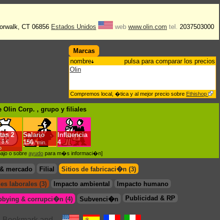
 Norwalk, CT 06856
Estados Unidos
web
www.olin.com
tel.
2037503000
Marcas
nombre
pulsa para comparar los precios
Olin
Compremos local, �tica y al mejor precio sobre
Ethishop
 Olin Corp. , grupo
y filiales
tas
2
Salario
Influencia
 $.€
156
4
*min.
o
bajo o sobre
ayudo
para m�s informaci�n]
 & mercado
Filial
Sitios de fabricaci�n (3)
es laborales (3)
Impacto ambiental
Impacto humano
Publicidad & RP
bbying & corrupci�n (4)
Subvenci�n