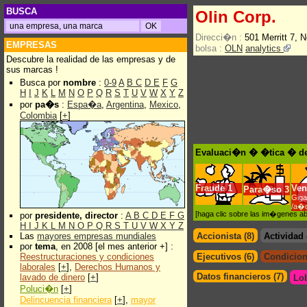
BUSCA
Olin Corp.
Direcci�n :
501 Merritt 7,
EMPRESAS
bolsa :
OLN
analytics
Descubre la realidad de las empresas y de
sus marcas !
Busca por
nombre
:
0-9
A
B
C
D
E
F
G
H
I
J
K
L
M
N
O
P
Q
R
S
T
U
V
W
X
Y
Z
por
pa�s
:
Espa�a
,
Argentina
,
Mexico
,
Colombia
[
+
]
Evaluaci�n � �tica � de
Fraude
1
Ven
Para�so
3
Giga
/a�
[haga clic sobre las im�genes a
por
presidente, director
:
A
B
C
D
E
F
G
H
I
J
K
L
M
N
O
P
Q
R
S
T
U
V
W
X
Y
Z
Las
mayores empresas mundiales
Accionista (8)
Actividad
por
tema
, en 2008 [el mes anterior +] :
Reestructuraciones y condiciones
Ejecutivos (6)
Condicion
laborales
[
+
],
Derechos Humanos y
Datos financieros (7)
lavado de dinero
[
+
]
Lo
Poluci�n
[
+
]
Delincuencia financiera
[
+
],
mayor