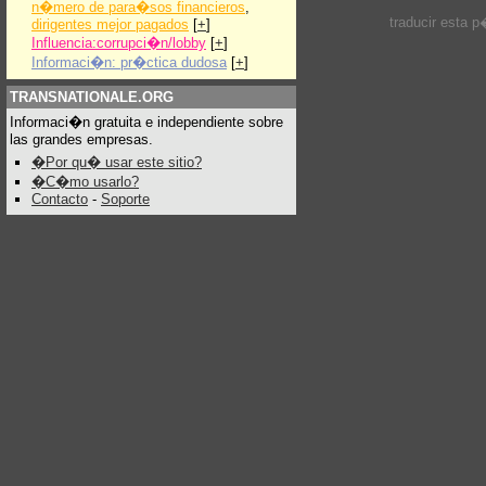
n�mero de para�sos financieros
,
traducir esta 
dirigentes mejor pagados
[
+
]
Influencia:corrupci�n/lobby
[
+
]
Informaci�n: pr�ctica dudosa
[
+
]
TRANSNATIONALE.ORG
Informaci�n gratuita e independiente sobre
las grandes empresas.
�Por qu� usar este sitio?
�C�mo usarlo?
Contacto
-
Soporte