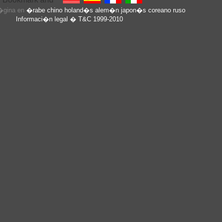
p�gina en
�rabe
chino
holand�s
alem�n
japon�s
coreano
ruso
Informaci�n legal
� T&C 1999-2010