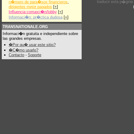
traducir esta p�gina
n�mero de para�sos financieros
,
dirigentes mejor pagados
[
+
]
Influencia:corrupci�n/lobby
[
+
]
Informaci�n: pr�ctica dudosa
[
+
]
TRANSNATIONALE.ORG
Informaci�n gratuita e independiente sobre
las grandes empresas.
�Por qu� usar este sitio?
�C�mo usarlo?
Contacto
-
Soporte