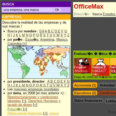
BUSCA
OfficeMax
Direcci�n :
Itasca
Estados
EMPRESAS
Descubre la realidad de las empresas y de
sus marcas !
Busca por
nombre
:
0-9
A
B
C
D
E
F
G
H
I
J
K
L
M
N
O
P
Q
R
S
T
U
V
W
X
Y
Z
por
pa�s
:
Espa�a
,
Argentina
,
Mexico
,
Colombia
[
+
]
Evaluaci�n � �tica � de
Empleo
Ventas
7
Sal
-
5%
Giga $.€
331
/1998
/a�o
[haga clic sobre las im�genes a
por
presidente, director
:
A
B
C
D
E
F
G
H
I
J
K
L
M
N
O
P
Q
R
S
T
U
V
W
X
Y
Z
Accionista (1)
Actividad
Las
mayores empresas mundiales
por
tema
, en 2008 [el mes anterior +] :
Ejecutivos (2)
Condicion
Reestructuraciones y condiciones
Datos financieros
laborales
[
+
],
Derechos Humanos y
Lobby
lavado de dinero
[
+
]
Poluci�n
[
+
]
Delincuencia financiera
[
+
],
mayor