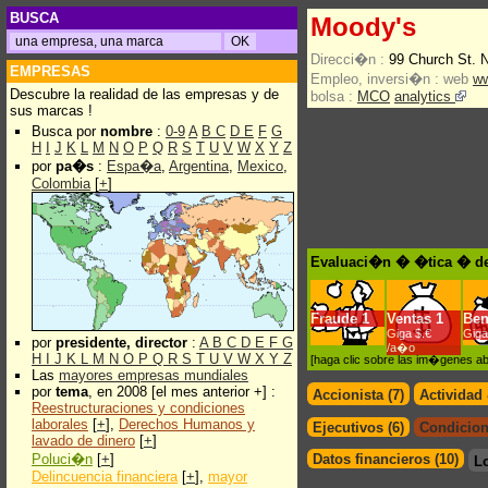
BUSCA
Moody's
Direcci�n :
99 Church St. 
EMPRESAS
Empleo, inversi�n :
web
w
Descubre la realidad de las empresas y de
bolsa :
MCO
analytics
sus marcas !
Busca por
nombre
:
0-9
A
B
C
D
E
F
G
H
I
J
K
L
M
N
O
P
Q
R
S
T
U
V
W
X
Y
Z
por
pa�s
:
Espa�a
,
Argentina
,
Mexico
,
Colombia
[
+
]
Evaluaci�n � �tica � de
Fraude
1
Ventas
1
Ben
Giga $.€
Giga
por
presidente, director
:
A
B
C
D
E
F
G
/a�o
H
I
J
K
L
M
N
O
P
Q
R
S
T
U
V
W
X
Y
Z
[haga clic sobre las im�genes a
Las
mayores empresas mundiales
por
tema
, en 2008 [el mes anterior +] :
Accionista (7)
Actividad
Reestructuraciones y condiciones
laborales
[
+
],
Derechos Humanos y
Ejecutivos (6)
Condicion
lavado de dinero
[
+
]
Poluci�n
[
+
]
Datos financieros (10)
L
Delincuencia financiera
[
+
],
mayor