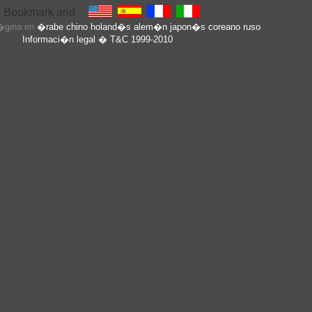
p�gina en
�rabe
chino
holand�s
alem�n
japon�s
coreano
ruso
Informaci�n legal
� T&C 1999-2010