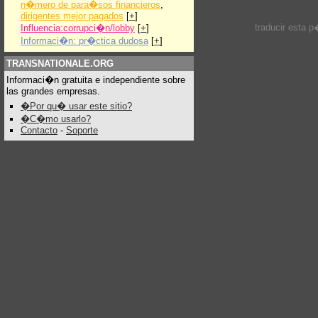
n�mero de para�sos financieros
,
dirigentes mejor pagados
[
+
]
traducir esta 
Influencia:corrupci�n/lobby
[
+
]
Informaci�n: pr�ctica dudosa
[
+
]
TRANSNATIONALE.ORG
Informaci�n gratuita e independiente sobre
las grandes empresas.
�Por qu� usar este sitio?
�C�mo usarlo?
Contacto
-
Soporte