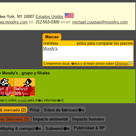
New York, NY 10007
Estados Unidos
ww.moodys.com
tel.
212-553-0300
email:
michael.courtian@moodys.com
Marcas
nombre
pulsa para comparar los precios
Moody's
Compremos local, �tica y al mejor precio sobre
Ethishop
 Moody's , grupo
y filiales
ef.
1
Salario
 $€ /1998
209
*min.
bajo o sobre
ayudo
para m�s informaci�n]
 & mercado (2)
Filial
Sitios de fabricaci�n
es laborales (3)
Impacto ambiental
Impacto humano
Publicidad & RP
obbying & corrupci�n
Subvenci�n