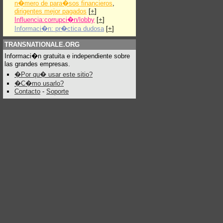
n�mero de para�sos financieros
,
dirigentes mejor pagados
[
+
]
Influencia:corrupci�n/lobby
[
+
]
Informaci�n: pr�ctica dudosa
[
+
]
TRANSNATIONALE.ORG
Informaci�n gratuita e independiente sobre
las grandes empresas.
�Por qu� usar este sitio?
�C�mo usarlo?
Contacto
-
Soporte