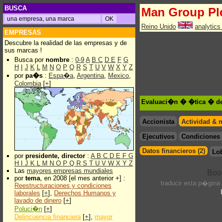
BUSCA
Man Group Pl
Reino Unido
analytic
EMPRESAS
Descubre la realidad de las empresas y de
sus marcas !
Busca por
nombre
:
0-9
A
B
C
D
E
F
G
H
I
J
K
L
M
N
O
P
Q
R
S
T
U
V
W
X
Y
Z
por
pa�s
:
Espa�a
,
Argentina
,
Mexico
,
Colombia
[
+
]
Evaluaci�n � �tica � de
Accionista
Actividad & 
Ejecutivos
Condiciones 
Datos financieros (2)
Lo
por
presidente, director
:
A
B
C
D
E
F
G
H
I
J
K
L
M
N
O
P
Q
R
S
T
U
V
W
X
Y
Z
Las
mayores empresas mundiales
por
tema
, en 2008 [el mes anterior +] :
traducir esta p�gina
Reestructuraciones y condiciones
laborales
[
+
],
Derechos Humanos y
lavado de dinero
[
+
]
Poluci�n
[
+
]
Delincuencia financiera
[
+
],
mayor