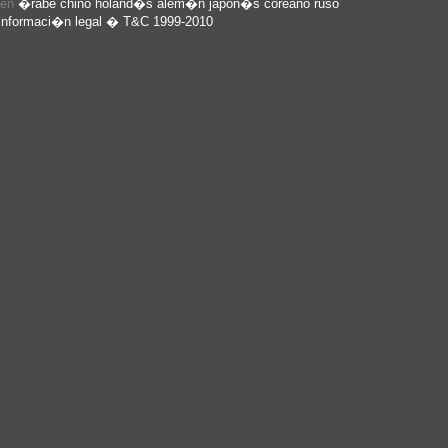
 en
�rabe
chino
holand�s
alem�n
japon�s
coreano
ruso
Informaci�n legal
� T&C 1999-2010