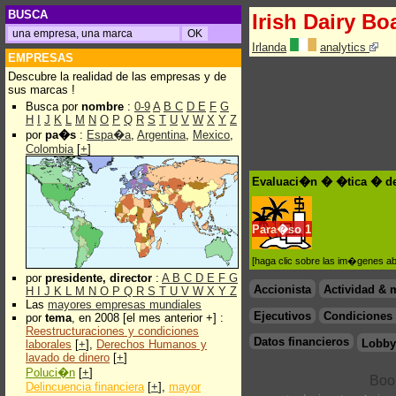
BUSCA
Irish Dairy Bo
Irlanda
analytics
EMPRESAS
Descubre la realidad de las empresas y de
sus marcas !
Busca por
nombre
:
0-9
A
B
C
D
E
F
G
H
I
J
K
L
M
N
O
P
Q
R
S
T
U
V
W
X
Y
Z
por
pa�s
:
Espa�a
,
Argentina
,
Mexico
,
Colombia
[
+
]
Evaluaci�n � �tica � de 
Para�so
1
[haga clic sobre las im�genes a
por
presidente, director
:
A
B
C
D
E
F
G
Accionista
Actividad & 
H
I
J
K
L
M
N
O
P
Q
R
S
T
U
V
W
X
Y
Z
Las
mayores empresas mundiales
Ejecutivos
Condiciones 
por
tema
, en 2008 [el mes anterior +] :
Reestructuraciones y condiciones
Datos financieros
Lobby
laborales
[
+
],
Derechos Humanos y
lavado de dinero
[
+
]
Poluci�n
[
+
]
Delincuencia financiera
[
+
],
mayor