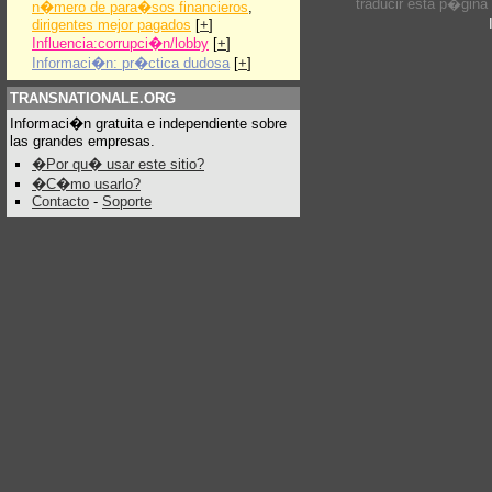
traducir esta p�gina
n�mero de para�sos financieros
,
dirigentes mejor pagados
[
+
]
Influencia:corrupci�n/lobby
[
+
]
Informaci�n: pr�ctica dudosa
[
+
]
TRANSNATIONALE.ORG
Informaci�n gratuita e independiente sobre
las grandes empresas.
�Por qu� usar este sitio?
�C�mo usarlo?
Contacto
-
Soporte