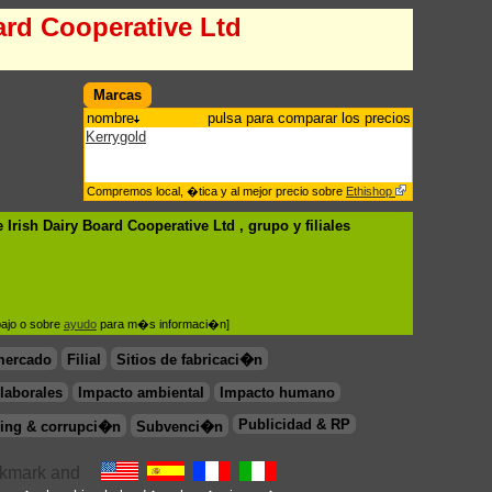
ard Cooperative Ltd
Marcas
nombre
pulsa para comparar los precios
Kerrygold
Compremos local, �tica y al mejor precio sobre
Ethishop
Irish Dairy Board Cooperative Ltd , grupo
y filiales
bajo o sobre
ayudo
para m�s informaci�n]
mercado
Filial
Sitios de fabricaci�n
laborales
Impacto ambiental
Impacto humano
Publicidad & RP
ing & corrupci�n
Subvenci�n