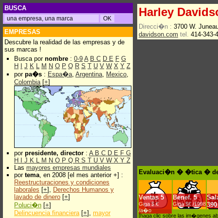
BUSCA
Harley Davids
Direcci�n :
3700 W. Junea
EMPRESAS
davidson.com
tel.
414-343-
Descubre la realidad de las empresas y de
sus marcas !
Busca por
nombre
:
0-9
A
B
C
D
E
F
G
H
I
J
K
L
M
N
O
P
Q
R
S
T
U
V
W
X
Y
Z
por
pa�s
:
Espa�a
,
Argentina
,
Mexico
,
Colombia
[
+
]
por
presidente, director
:
A
B
C
D
E
F
G
H
I
J
K
L
M
N
O
P
Q
R
S
T
U
V
W
X
Y
Z
Las
mayores empresas mundiales
Evaluaci�n � �tica � de
por
tema
, en 2008 [el mes anterior +] :
Reestructuraciones y condiciones
laborales
[
+
],
Derechos Humanos y
lavado de dinero
[
+
]
Ventas
5
Benef.
5
Sal
Giga $.€
Giga $€ /1998
390
Poluci�n
[
+
]
/a�o
Delincuencia financiera
[
+
],
mayor
[haga clic sobre las im�genes a