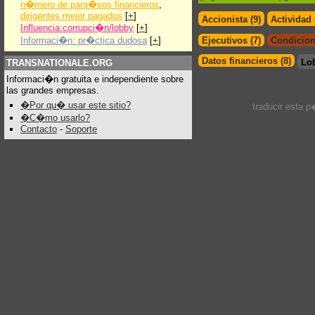
n�mero de para�sos financieros
,
dirigentes mejor pagados
[
+
]
Accionista (9)
Actividad
Influencia:corrupci�n/lobby
[
+
]
Informaci�n: pr�ctica dudosa
[
+
]
Ejecutivos (7)
Condicion
Datos financieros (8)
Lo
TRANSNATIONALE.ORG
Informaci�n gratuita e independiente sobre
las grandes empresas.
�Por qu� usar este sitio?
traducir esta 
�C�mo usarlo?
Contacto
-
Soporte