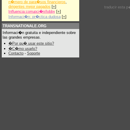
n�mero de para�sos financieros
,
dirigentes mejor pagados
[
+
]
traducir esta 
Influencia:corrupci�n/lobby
[
+
]
Informaci�n: pr�ctica dudosa
[
+
]
TRANSNATIONALE.ORG
Informaci�n gratuita e independiente sobre
las grandes empresas.
�Por qu� usar este sitio?
�C�mo usarlo?
Contacto
-
Soporte