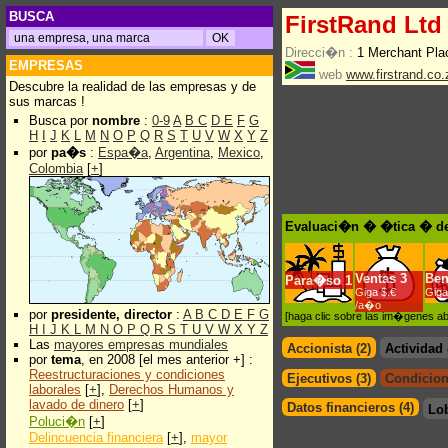
BUSCA
FirstRand Ltd
Direcci�n :
1 Merchant Pla
EMPRESAS
web
www.firstrand.co.
Descubre la realidad de las empresas y de
sus marcas !
Busca por
nombre
:
0-9
A
B
C
D
E
F
G
H
I
J
K
L
M
N
O
P
Q
R
S
T
U
V
W
X
Y
Z
por
pa�s
:
Espa�a
,
Argentina
,
Mexico
,
Colombia
[
+
]
Evaluaci�n � �tica � de
Ventas
3
Ben
Para�so
1
Giga $.€
Giga
/a�o
por
presidente, director
:
A
B
C
D
E
F
G
[haga clic sobre las im�genes a
H
I
J
K
L
M
N
O
P
Q
R
S
T
U
V
W
X
Y
Z
Las
mayores empresas mundiales
Accionista (2)
Actividad
por
tema
, en 2008 [el mes anterior +] :
Reestructuraciones y condiciones
Ejecutivos (3)
Condicion
laborales
[
+
],
Derechos Humanos y
lavado de dinero
[
+
]
Datos financieros (4)
Lo
Poluci�n
[
+
]
Delincuencia financiera
[
+
],
mayor