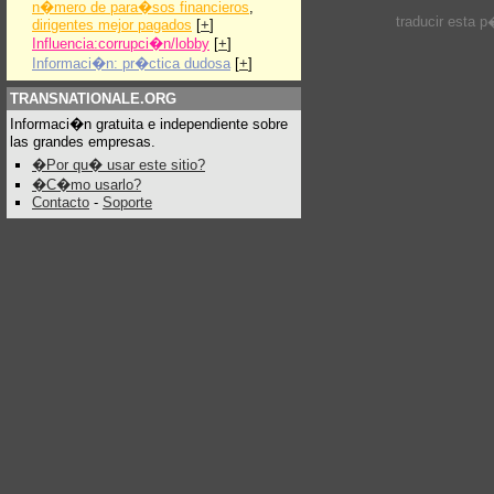
n�mero de para�sos financieros
,
traducir esta 
dirigentes mejor pagados
[
+
]
Influencia:corrupci�n/lobby
[
+
]
Informaci�n: pr�ctica dudosa
[
+
]
TRANSNATIONALE.ORG
Informaci�n gratuita e independiente sobre
las grandes empresas.
�Por qu� usar este sitio?
�C�mo usarlo?
Contacto
-
Soporte