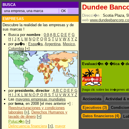
BUSCA
Dundee Banc
Direcci�n :
Scotia Plaza, 
EMPRESAS
web
www.dundeebancorp.c
Descubre la realidad de las empresas y de
sus marcas !
Busca por
nombre
:
0-9
A
B
C
D
E
F
G
H
I
J
K
L
M
N
O
P
Q
R
S
T
U
V
W
X
Y
Z
por
pa�s
:
Espa�a
,
Argentina
,
Mexico
,
Colombia
[
+
]
Evaluaci�n � �tica � de
Para�so
2
[haga clic sobre las im�genes a
por
presidente, director
:
A
B
C
D
E
F
G
H
I
J
K
L
M
N
O
P
Q
R
S
T
U
V
W
X
Y
Z
Accionista
Actividad & 
Las
mayores empresas mundiales
por
tema
, en 2008 [el mes anterior +] :
Ejecutivos (3)
Condicion
Reestructuraciones y condiciones
laborales
[
+
],
Derechos Humanos y
Datos financieros (4)
lavado de dinero
[
+
]
Lo
Poluci�n
[
+
]
Delincuencia financiera
[
+
],
mayor