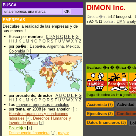
BUSCA
DIMON Inc.
Direcci�n :
512 bridge st.
EMPRESAS
792-7511
bolsa :
DMN
anal
Descubre la realidad de las empresas y de
sus marcas !
Busca por
nombre
:
0-9
A
B
C
D
E
F
G
H
I
J
K
L
M
N
O
P
Q
R
S
T
U
V
W
X
Y
Z
por
pa�s
:
Espa�a
,
Argentina
,
Mexico
,
Colombia
[
+
]
Evaluaci�n � �tica � de
Fraude
1
Ven
Para�so
1
Giga
/a�
[haga clic sobre las im�genes a
por
presidente, director
:
A
B
C
D
E
F
G
H
I
J
K
L
M
N
O
P
Q
R
S
T
U
V
W
X
Y
Z
Las
mayores empresas mundiales
Accionista (7)
Actividad
por
tema
, en 2008 [el mes anterior +] :
Reestructuraciones y condiciones
Ejecutivos (2)
Condicion
laborales
[
+
],
Derechos Humanos y
Datos financieros (3)
lavado de dinero
[
+
]
Lo
Poluci�n
[
+
]
Delincuencia financiera
[
+
],
mayor