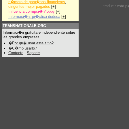
n�mero de para�sos financieros
,
traducir esta 
dirigentes mejor pagados
[
+
]
Influencia:corrupci�n/lobby
[
+
]
Informaci�n: pr�ctica dudosa
[
+
]
TRANSNATIONALE.ORG
Informaci�n gratuita e independiente sobre
las grandes empresas.
�Por qu� usar este sitio?
�C�mo usarlo?
Contacto
-
Soporte