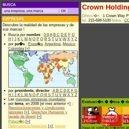
BUSCA
Crown Holdin
Direcci�n :
1 Crown Way Ph
EMPRESAS
tel.
215-698-5100
bolsa :
C
Descubre la realidad de las empresas y de
sus marcas !
Busca por
nombre
:
0-9
A
B
C
D
E
F
G
H
I
J
K
L
M
N
O
P
Q
R
S
T
U
V
W
X
Y
Z
por
pa�s
:
Espa�a
,
Argentina
,
Mexico
,
Colombia
[
+
]
por
presidente, director
:
A
B
C
D
E
F
G
H
I
J
K
L
M
N
O
P
Q
R
S
T
U
V
W
X
Y
Z
Las
mayores empresas mundiales
Evaluaci�n � �tica � de
por
tema
, en 2008 [el mes anterior +] :
Reestructuraciones y condiciones
laborales
[
+
],
Derechos Humanos y
lavado de dinero
[
+
]
Empleo
Ventas
7
Sal
-
1%
Giga $.€
113
Poluci�n
[
+
]
/1998
/a�o
Delincuencia financiera
[
+
],
mayor
[haga clic sobre las im�genes a