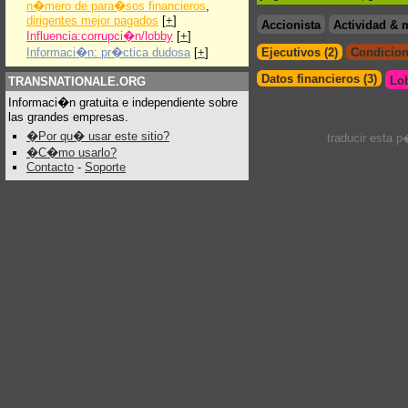
n�mero de para�sos financieros
,
dirigentes mejor pagados
[
+
]
Accionista
Actividad & 
Influencia:corrupci�n/lobby
[
+
]
Informaci�n: pr�ctica dudosa
[
+
]
Ejecutivos (2)
Condicion
Datos financieros (3)
Lo
TRANSNATIONALE.ORG
Informaci�n gratuita e independiente sobre
las grandes empresas.
�Por qu� usar este sitio?
traducir esta 
�C�mo usarlo?
Contacto
-
Soporte