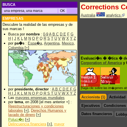
BUSCA
Corrections Co
Australia
analytics
EMPRESAS
Descubre la realidad de las empresas y de
sus marcas !
Busca por
nombre
:
0-9
A
B
C
D
E
F
G
H
I
J
K
L
M
N
O
P
Q
R
S
T
U
V
W
X
Y
Z
por
pa�s
:
Espa�a
,
Argentina
,
Mexico
,
Colombia
[
+
]
Evaluaci�n � �tica � de 
Corporation of America
y f
Ventas
1
Salario
Giga $.€
55
*min.
/a�o
[haga clic sobre las im�genes a
por
presidente, director
:
A
B
C
D
E
F
G
H
I
J
K
L
M
N
O
P
Q
R
S
T
U
V
W
X
Y
Z
Accionista (1)
Actividad
Las
mayores empresas mundiales
por
tema
, en 2008 [el mes anterior +] :
Ejecutivos
Condiciones 
Reestructuraciones y condiciones
laborales
[
+
],
Derechos Humanos y
Datos financieros
Lobby
lavado de dinero
[
+
]
Poluci�n
[
+
]
Delincuencia financiera
[
+
],
mayor