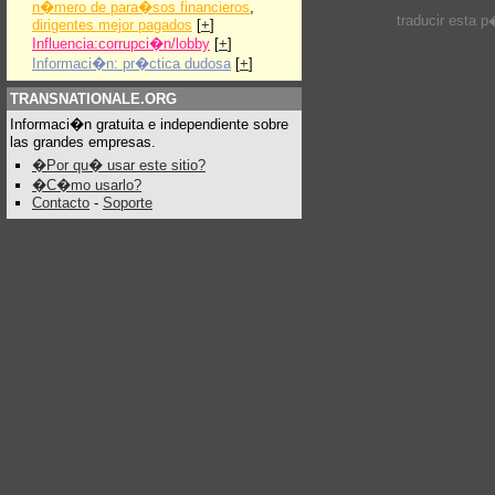
n�mero de para�sos financieros
,
traducir esta 
dirigentes mejor pagados
[
+
]
Influencia:corrupci�n/lobby
[
+
]
Informaci�n: pr�ctica dudosa
[
+
]
TRANSNATIONALE.ORG
Informaci�n gratuita e independiente sobre
las grandes empresas.
�Por qu� usar este sitio?
�C�mo usarlo?
Contacto
-
Soporte