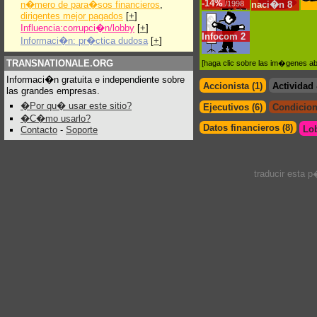
-
14%
n�mero de para�sos financieros
,
/1998
naci�n
8
dirigentes mejor pagados
[
+
]
Influencia:corrupci�n/lobby
[
+
]
Infocom
2
Informaci�n: pr�ctica dudosa
[
+
]
TRANSNATIONALE.ORG
[haga clic sobre las im�genes a
Informaci�n gratuita e independiente sobre
Accionista (1)
Actividad
las grandes empresas.
�Por qu� usar este sitio?
Ejecutivos (6)
Condicion
�C�mo usarlo?
Datos financieros (8)
Lo
Contacto
-
Soporte
traducir esta 