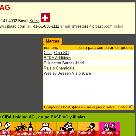
 AG
 141 4002 Basel
Suiza
w.cibasc.com
tel.
41-61-636-1111
email:
investors@cibasc.com
bolsa :
Marcas
nombre
pulsa para comparar los precios
Ciba
,
Ciba SC
EFKA Additives
Pilkington Barnes-Hind
Raisio Chemicals
Wesley Jessen VisionCare
Compremos local, �tica y al mejor precio sobre
Ethishop
 CIBA Holding AG , grupo
BASF AG
y filiales
ude
7
Ventas
62
Benef.
27
Salario
Influencia
Para�so
2