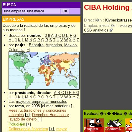
BUSCA
CIBA Holding
EMPRESAS
Direcci�n :
Klybeckstrasse
Descubre la realidad de las empresas y de
Empleo, inversi�n :
web
ww
sus marcas !
CSB
analytics
Busca por
nombre
:
0-9
A
B
C
D
E
F
G
H
I
J
K
L
M
N
O
P
Q
R
S
T
U
V
W
X
Y
Z
por
pa�s
:
Espa�a
,
Argentina
,
Mexico
,
Colombia
[
+
]
por
presidente, director
:
A
B
C
D
E
F
G
H
I
J
K
L
M
N
O
P
Q
R
S
T
U
V
W
X
Y
Z
Las
mayores empresas mundiales
por
tema
, en 2008 [el mes anterior +] :
Reestructuraciones y condiciones
Evaluaci�n � �tica � de
laborales
[
+
],
Derechos Humanos y
lavado de dinero
[
+
]
Poluci�n
[
+
]
Delincuencia financiera
[
+
],
mayor
Empleo
Contami-
Fra