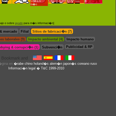
Giga $.€
Giga $€ /1998
1172
8
*min.
/a�o
bajo o sobre
ayudo
para m�s informaci�n]
 & mercado
Filial
Sitios de fabricaci�n (7)
es laborales (9)
Impacto ambiental (4)
Impacto humano
Publicidad & RP
bbying & corrupci�n (1)
Subvenci�n
p�gina en
�rabe
chino
holand�s
alem�n
japon�s
coreano
ruso
Informaci�n legal
� T&C 1999-2010