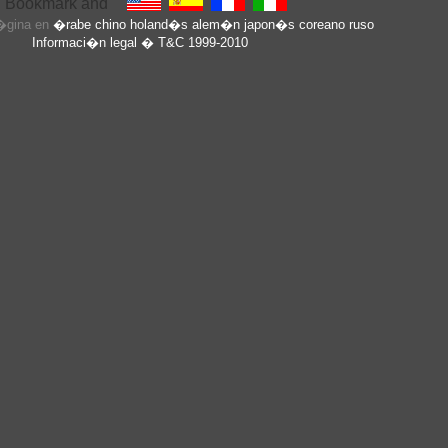
p�gina en
�rabe
chino
holand�s
alem�n
japon�s
coreano
ruso
Informaci�n legal
� T&C 1999-2010