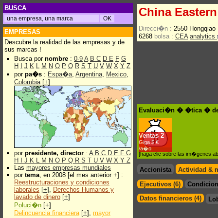
BUSCA
China Eastern 
Direcci�n :
2550 Hongqiao
EMPRESAS
6268
bolsa :
CEA
analytics
Descubre la realidad de las empresas y de
sus marcas !
Busca por
nombre
:
0-9
A
B
C
D
E
F
G
H
I
J
K
L
M
N
O
P
Q
R
S
T
U
V
W
X
Y
Z
por
pa�s
:
Espa�a
,
Argentina
,
Mexico
,
Colombia
[
+
]
Evaluaci�n � �tica � de 
Ventas
2
Giga $.€
/a�o
por
presidente, director
:
A
B
C
D
E
F
G
[haga clic sobre las im�genes a
H
I
J
K
L
M
N
O
P
Q
R
S
T
U
V
W
X
Y
Z
Las
mayores empresas mundiales
Accionista
Actividad & 
por
tema
, en 2008 [el mes anterior +] :
Reestructuraciones y condiciones
Ejecutivos (6)
Condicion
laborales
[
+
],
Derechos Humanos y
lavado de dinero
[
+
]
Datos financieros (4)
Lo
Poluci�n
[
+
]
Delincuencia financiera
[
+
],
mayor