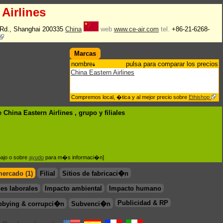
Airlines
 Rd., Shanghai 200335
China
web
www.ce-air.com
tel.
+86-21-6268-
Marcas
nombre
pulsa para comparar los precios
China Eastern Airlines
Compremos local, �tica y al mejor precio sobre
Ethishop
China Eastern Airlines , grupo
y filiales
bajo o sobre
ayudo
para m�s informaci�n]
mercado (1)
Filial
Sitios de fabricaci�n
es laborales
Impacto ambiental
Impacto humano
Publicidad & RP
bbying & corrupci�n
Subvenci�n