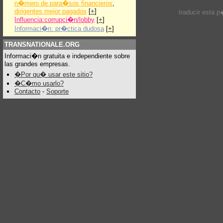
n�mero de para�sos financieros
,
dirigentes mejor pagados
[
+
]
traducir esta 
Influencia:corrupci�n/lobby
[
+
]
Informaci�n: pr�ctica dudosa
[
+
]
TRANSNATIONALE.ORG
Informaci�n gratuita e independiente sobre
las grandes empresas.
�Por qu� usar este sitio?
�C�mo usarlo?
Contacto
-
Soporte