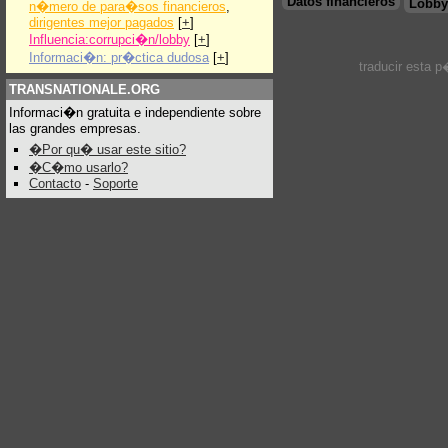
Datos financieros
Lobby
n�mero de para�sos financieros
,
dirigentes mejor pagados
[
+
]
Influencia:corrupci�n/lobby
[
+
]
Informaci�n: pr�ctica dudosa
[
+
]
traducir esta 
TRANSNATIONALE.ORG
Informaci�n gratuita e independiente sobre
las grandes empresas.
�Por qu� usar este sitio?
�C�mo usarlo?
Contacto
-
Soporte