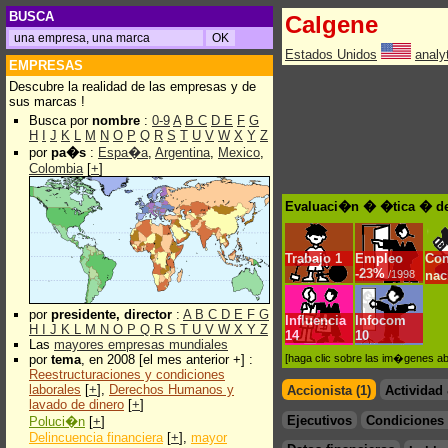
BUSCA
Calgene
Estados Unidos
analy
EMPRESAS
Descubre la realidad de las empresas y de
sus marcas !
Busca por
nombre
:
0-9
A
B
C
D
E
F
G
H
I
J
K
L
M
N
O
P
Q
R
S
T
U
V
W
X
Y
Z
por
pa�s
:
Espa�a
,
Argentina
,
Mexico
,
Colombia
[
+
]
Evaluaci�n � �tica � de
Trabajo
1
Empleo
Con
-
23%
/1998
na
por
presidente, director
:
A
B
C
D
E
F
G
Influencia
Infocom
H
I
J
K
L
M
N
O
P
Q
R
S
T
U
V
W
X
Y
Z
14
10
Las
mayores empresas mundiales
por
tema
, en 2008 [el mes anterior +] :
[haga clic sobre las im�genes a
Reestructuraciones y condiciones
laborales
[
+
],
Derechos Humanos y
Accionista (1)
Actividad
lavado de dinero
[
+
]
Ejecutivos
Condiciones 
Poluci�n
[
+
]
Delincuencia financiera
[
+
],
mayor