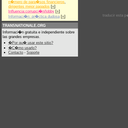
n�mero de para�sos financieros
,
dirigentes mejor pagados
[
+
]
Influencia:corrupci�n/lobby
[
+
]
traducir esta 
Informaci�n: pr�ctica dudosa
[
+
]
TRANSNATIONALE.ORG
Informaci�n gratuita e independiente sobre
las grandes empresas.
�Por qu� usar este sitio?
�C�mo usarlo?
Contacto
-
Soporte