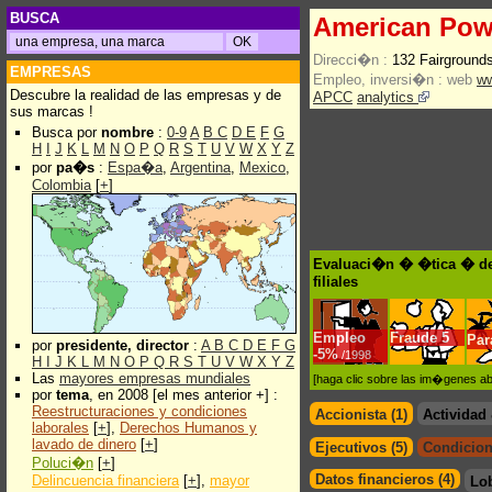
BUSCA
American Pow
Direcci�n :
132 Fairground
EMPRESAS
Empleo, inversi�n :
web
w
Descubre la realidad de las empresas y de
APCC
analytics
sus marcas !
Busca por
nombre
:
0-9
A
B
C
D
E
F
G
H
I
J
K
L
M
N
O
P
Q
R
S
T
U
V
W
X
Y
Z
por
pa�s
:
Espa�a
,
Argentina
,
Mexico
,
Colombia
[
+
]
Evaluaci�n � �tica � de
filiales
Empleo
Fraude
5
Pa
por
presidente, director
:
A
B
C
D
E
F
G
-
5%
/1998
H
I
J
K
L
M
N
O
P
Q
R
S
T
U
V
W
X
Y
Z
Las
mayores empresas mundiales
[haga clic sobre las im�genes a
por
tema
, en 2008 [el mes anterior +] :
Reestructuraciones y condiciones
Accionista (1)
Actividad
laborales
[
+
],
Derechos Humanos y
lavado de dinero
[
+
]
Ejecutivos (5)
Condicion
Poluci�n
[
+
]
Datos financieros (4)
Delincuencia financiera
[
+
],
mayor
Lo