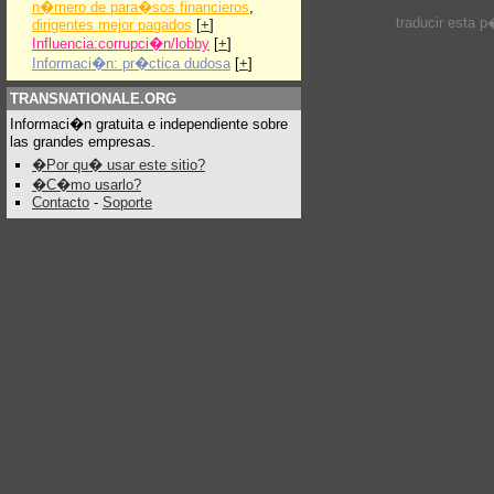
n�mero de para�sos financieros
,
traducir esta 
dirigentes mejor pagados
[
+
]
Influencia:corrupci�n/lobby
[
+
]
Informaci�n: pr�ctica dudosa
[
+
]
TRANSNATIONALE.ORG
Informaci�n gratuita e independiente sobre
las grandes empresas.
�Por qu� usar este sitio?
�C�mo usarlo?
Contacto
-
Soporte