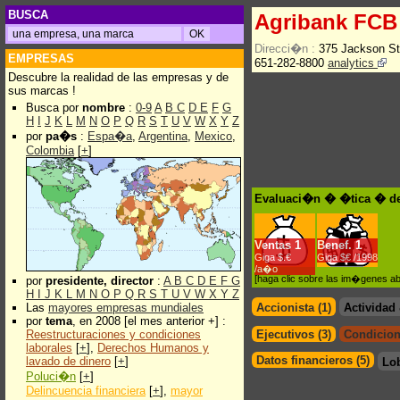
BUSCA
Agribank FCB
Direcci�n :
375 Jackson St
EMPRESAS
651-282-8800
analytics
Descubre la realidad de las empresas y de
sus marcas !
Busca por
nombre
:
0-9
A
B
C
D
E
F
G
H
I
J
K
L
M
N
O
P
Q
R
S
T
U
V
W
X
Y
Z
por
pa�s
:
Espa�a
,
Argentina
,
Mexico
,
Colombia
[
+
]
Evaluaci�n � �tica � de
Ventas
1
Benef.
1
Giga $.€
Giga $€ /1998
/a�o
[haga clic sobre las im�genes a
por
presidente, director
:
A
B
C
D
E
F
G
H
I
J
K
L
M
N
O
P
Q
R
S
T
U
V
W
X
Y
Z
Las
mayores empresas mundiales
Accionista (1)
Actividad
por
tema
, en 2008 [el mes anterior +] :
Reestructuraciones y condiciones
Ejecutivos (3)
Condicion
laborales
[
+
],
Derechos Humanos y
Datos financieros (5)
lavado de dinero
[
+
]
Lo
Poluci�n
[
+
]
Delincuencia financiera
[
+
],
mayor