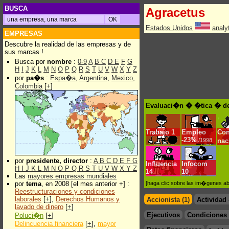
BUSCA
Agracetus
Estados Unidos
analy
EMPRESAS
Descubre la realidad de las empresas y de
sus marcas !
Busca por
nombre
:
0-9
A
B
C
D
E
F
G
H
I
J
K
L
M
N
O
P
Q
R
S
T
U
V
W
X
Y
Z
por
pa�s
:
Espa�a
,
Argentina
,
Mexico
,
Colombia
[
+
]
Evaluaci�n � �tica � de
Trabajo
1
Empleo
Con
-
23%
/1998
na
por
presidente, director
:
A
B
C
D
E
F
G
Influencia
Infocom
H
I
J
K
L
M
N
O
P
Q
R
S
T
U
V
W
X
Y
Z
14
10
Las
mayores empresas mundiales
por
tema
, en 2008 [el mes anterior +] :
[haga clic sobre las im�genes a
Reestructuraciones y condiciones
laborales
[
+
],
Derechos Humanos y
Accionista (1)
Actividad
lavado de dinero
[
+
]
Ejecutivos
Condiciones 
Poluci�n
[
+
]
Delincuencia financiera
[
+
],
mayor