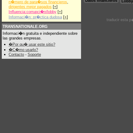
Datos financieros
Lobby
n�mero de para�sos financieros
,
dirigentes mejor pagados
[
+
]
Influencia:corrupci�n/lobby
[
+
]
Informaci�n: pr�ctica dudosa
[
+
]
traducir esta 
TRANSNATIONALE.ORG
Informaci�n gratuita e independiente sobre
las grandes empresas.
�Por qu� usar este sitio?
�C�mo usarlo?
Contacto
-
Soporte