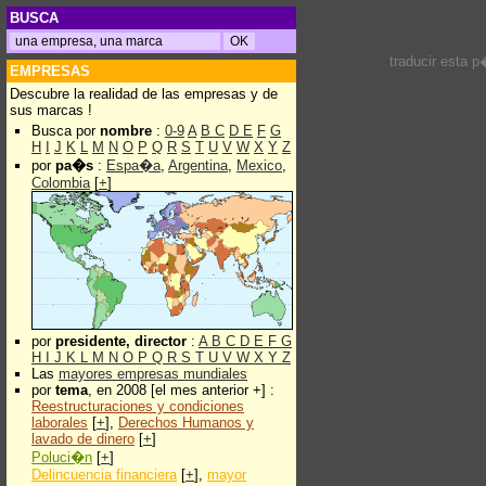
BUSCA
traducir esta 
EMPRESAS
Descubre la realidad de las empresas y de
sus marcas !
Busca por
nombre
:
0-9
A
B
C
D
E
F
G
H
I
J
K
L
M
N
O
P
Q
R
S
T
U
V
W
X
Y
Z
por
pa�s
:
Espa�a
,
Argentina
,
Mexico
,
Colombia
[
+
]
por
presidente, director
:
A
B
C
D
E
F
G
H
I
J
K
L
M
N
O
P
Q
R
S
T
U
V
W
X
Y
Z
Las
mayores empresas mundiales
por
tema
, en 2008 [el mes anterior +] :
Reestructuraciones y condiciones
laborales
[
+
],
Derechos Humanos y
lavado de dinero
[
+
]
Poluci�n
[
+
]
Delincuencia financiera
[
+
],
mayor