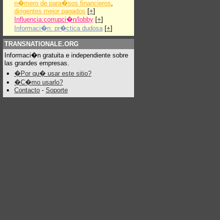
n�mero de para�sos financieros
,
dirigentes mejor pagados
[
+
]
Influencia:corrupci�n/lobby
[
+
]
Informaci�n: pr�ctica dudosa
[
+
]
TRANSNATIONALE.ORG
Informaci�n gratuita e independiente sobre
las grandes empresas.
�Por qu� usar este sitio?
�C�mo usarlo?
Contacto
-
Soporte