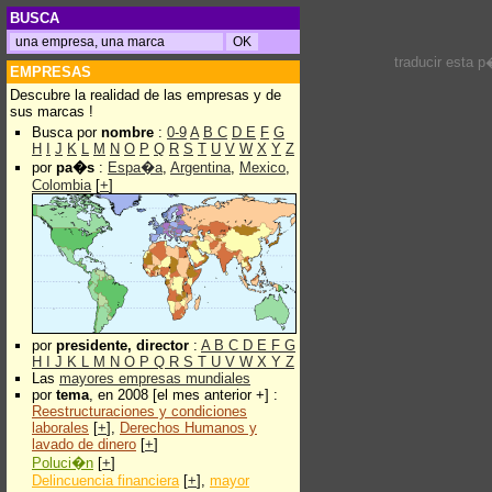
BUSCA
traducir esta 
EMPRESAS
Descubre la realidad de las empresas y de
sus marcas !
Busca por
nombre
:
0-9
A
B
C
D
E
F
G
H
I
J
K
L
M
N
O
P
Q
R
S
T
U
V
W
X
Y
Z
por
pa�s
:
Espa�a
,
Argentina
,
Mexico
,
Colombia
[
+
]
por
presidente, director
:
A
B
C
D
E
F
G
H
I
J
K
L
M
N
O
P
Q
R
S
T
U
V
W
X
Y
Z
Las
mayores empresas mundiales
por
tema
, en 2008 [el mes anterior +] :
Reestructuraciones y condiciones
laborales
[
+
],
Derechos Humanos y
lavado de dinero
[
+
]
Poluci�n
[
+
]
Delincuencia financiera
[
+
],
mayor