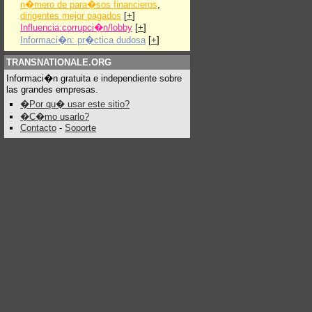
n�mero de para�sos financieros
,
dirigentes mejor pagados
[
+
]
Influencia:corrupci�n/lobby
[
+
]
Informaci�n: pr�ctica dudosa
[
+
]
TRANSNATIONALE.ORG
Informaci�n gratuita e independiente sobre
las grandes empresas.
�Por qu� usar este sitio?
�C�mo usarlo?
Contacto
-
Soporte