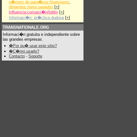
n�mero de para�sos financieros
,
dirigentes mejor pagados
[
+
]
Influencia:corrupci�n/lobby
[
+
]
Informaci�n: pr�ctica dudosa
[
+
]
TRANSNATIONALE.ORG
Informaci�n gratuita e independiente sobre
las grandes empresas.
�Por qu� usar este sitio?
�C�mo usarlo?
Contacto
-
Soporte