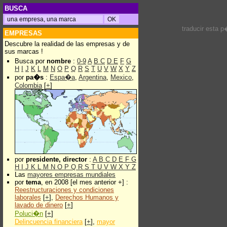
BUSCA
traducir esta 
EMPRESAS
Descubre la realidad de las empresas y de
sus marcas !
Busca por
nombre
:
0-9
A
B
C
D
E
F
G
H
I
J
K
L
M
N
O
P
Q
R
S
T
U
V
W
X
Y
Z
por
pa�s
:
Espa�a
,
Argentina
,
Mexico
,
Colombia
[
+
]
por
presidente, director
:
A
B
C
D
E
F
G
H
I
J
K
L
M
N
O
P
Q
R
S
T
U
V
W
X
Y
Z
Las
mayores empresas mundiales
por
tema
, en 2008 [el mes anterior +] :
Reestructuraciones y condiciones
laborales
[
+
],
Derechos Humanos y
lavado de dinero
[
+
]
Poluci�n
[
+
]
Delincuencia financiera
[
+
],
mayor