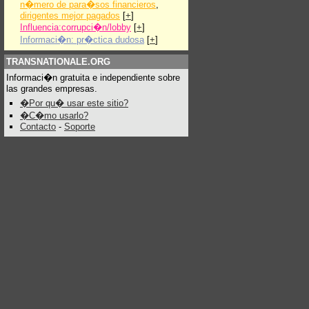
n�mero de para�sos financieros
,
dirigentes mejor pagados
[
+
]
Influencia:corrupci�n/lobby
[
+
]
Informaci�n: pr�ctica dudosa
[
+
]
TRANSNATIONALE.ORG
Informaci�n gratuita e independiente sobre
las grandes empresas.
�Por qu� usar este sitio?
�C�mo usarlo?
Contacto
-
Soporte