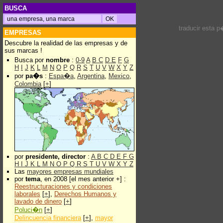
BUSCA
traducir esta 
EMPRESAS
Descubre la realidad de las empresas y de
sus marcas !
Busca por
nombre
:
0-9
A
B
C
D
E
F
G
H
I
J
K
L
M
N
O
P
Q
R
S
T
U
V
W
X
Y
Z
por
pa�s
:
Espa�a
,
Argentina
,
Mexico
,
Colombia
[
+
]
por
presidente, director
:
A
B
C
D
E
F
G
H
I
J
K
L
M
N
O
P
Q
R
S
T
U
V
W
X
Y
Z
Las
mayores empresas mundiales
por
tema
, en 2008 [el mes anterior +] :
Reestructuraciones y condiciones
laborales
[
+
],
Derechos Humanos y
lavado de dinero
[
+
]
Poluci�n
[
+
]
Delincuencia financiera
[
+
],
mayor