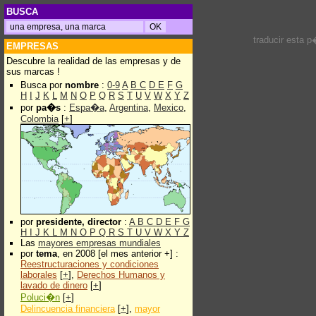
BUSCA
traducir esta 
EMPRESAS
Descubre la realidad de las empresas y de
sus marcas !
Busca por
nombre
:
0-9
A
B
C
D
E
F
G
H
I
J
K
L
M
N
O
P
Q
R
S
T
U
V
W
X
Y
Z
por
pa�s
:
Espa�a
,
Argentina
,
Mexico
,
Colombia
[
+
]
por
presidente, director
:
A
B
C
D
E
F
G
H
I
J
K
L
M
N
O
P
Q
R
S
T
U
V
W
X
Y
Z
Las
mayores empresas mundiales
por
tema
, en 2008 [el mes anterior +] :
Reestructuraciones y condiciones
laborales
[
+
],
Derechos Humanos y
lavado de dinero
[
+
]
Poluci�n
[
+
]
Delincuencia financiera
[
+
],
mayor