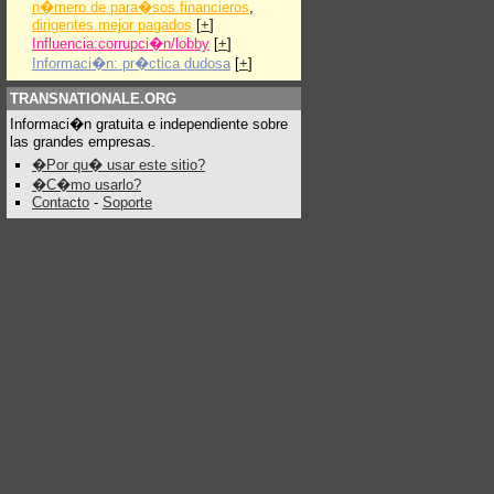
n�mero de para�sos financieros
,
dirigentes mejor pagados
[
+
]
Influencia:corrupci�n/lobby
[
+
]
Informaci�n: pr�ctica dudosa
[
+
]
TRANSNATIONALE.ORG
Informaci�n gratuita e independiente sobre
las grandes empresas.
�Por qu� usar este sitio?
�C�mo usarlo?
Contacto
-
Soporte