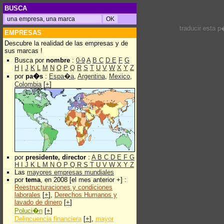
BUSCA
traducir esta 
EMPRESAS
Descubre la realidad de las empresas y de
sus marcas !
Busca por
nombre
:
0-9
A
B
C
D
E
F
G
H
I
J
K
L
M
N
O
P
Q
R
S
T
U
V
W
X
Y
Z
por
pa�s
:
Espa�a
,
Argentina
,
Mexico
,
Colombia
[
+
]
por
presidente, director
:
A
B
C
D
E
F
G
H
I
J
K
L
M
N
O
P
Q
R
S
T
U
V
W
X
Y
Z
Las
mayores empresas mundiales
por
tema
, en 2008 [el mes anterior +] :
Reestructuraciones y condiciones
laborales
[
+
],
Derechos Humanos y
lavado de dinero
[
+
]
Poluci�n
[
+
]
Delincuencia financiera
[
+
],
mayor