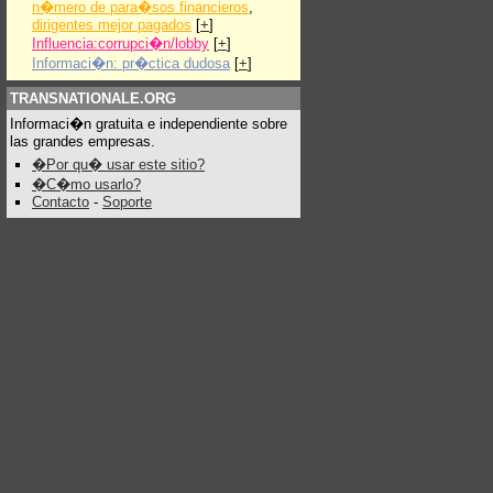
n�mero de para�sos financieros
,
dirigentes mejor pagados
[
+
]
Influencia:corrupci�n/lobby
[
+
]
Informaci�n: pr�ctica dudosa
[
+
]
TRANSNATIONALE.ORG
Informaci�n gratuita e independiente sobre
las grandes empresas.
�Por qu� usar este sitio?
�C�mo usarlo?
Contacto
-
Soporte